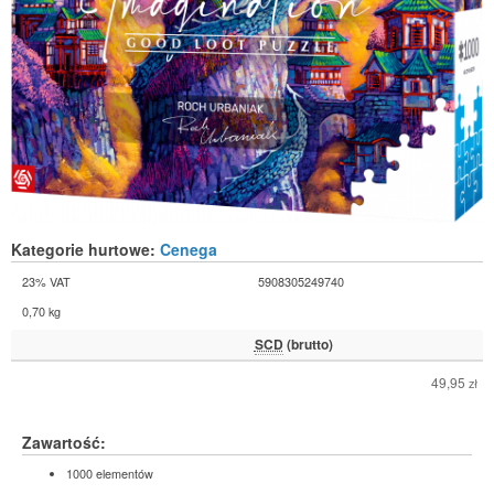
Kategorie hurtowe:
Cenega
23% VAT
5908305249740
0,70 kg
SCD
(brutto)
49,95
zł
Zawartość:
1000 elementów