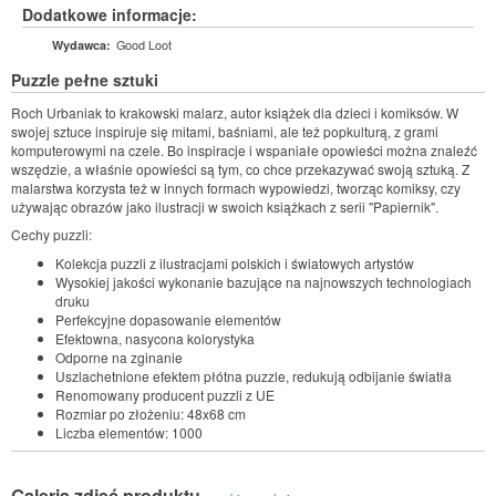
Dodatkowe informacje:
Good Loot
Wydawca:
Puzzle pełne sztuki
Roch Urbaniak to krakowski malarz, autor książek dla dzieci i komiksów. W
swojej sztuce inspiruje się mitami, baśniami, ale też popkulturą, z grami
komputerowymi na czele. Bo inspiracje i wspaniałe opowieści można znaleźć
wszędzie, a właśnie opowieści są tym, co chce przekazywać swoją sztuką. Z
malarstwa korzysta też w innych formach wypowiedzi, tworząc komiksy, czy
używając obrazów jako ilustracji w swoich książkach z serii "Papiernik".
Cechy puzzli:
Kolekcja puzzli z ilustracjami polskich i światowych artystów
Wysokiej jakości wykonanie bazujące na najnowszych technologiach
druku
Perfekcyjne dopasowanie elementów
Efektowna, nasycona kolorystyka
Odporne na zginanie
Uszlachetnione efektem płótna puzzle, redukują odbijanie światła
Renomowany producent puzzli z UE
Rozmiar po złożeniu: 48x68 cm
Liczba elementów: 1000
Galeria zdjęć produktu