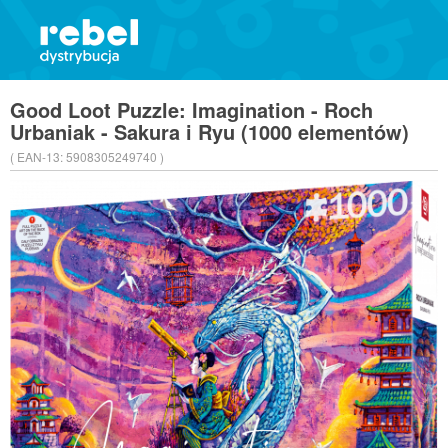
Good Loot Puzzle: Imagination - Roch
Urbaniak - Sakura i Ryu (1000 elementów)
( EAN-13:
5908305249740 )