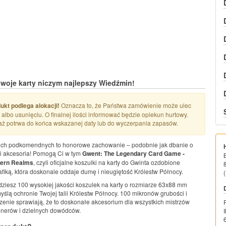
woje karty niczym najlepszy Wiedźmin!
kt podlega alokacji!
Oznacza to, że Państwa zamówienie może ulec
albo usunięciu. O finalnej ilości informować będzie opiekun hurtowy.
ż potrwa do końca wskazanej daty lub do wyczerpania zapasów.
ich podkomendnych to honorowe zachowanie – podobnie jak dbanie o
 i akcesoria! Pomogą Ci w tym
Gwent: The Legendary Card Game -
hern Realms
, czyli oficjalne koszulki na karty do Gwinta ozdobione
afiką, która doskonale oddaje dumę i nieugiętość Królestw Północy.
(
ziesz 100 wysokiej jakości koszulek na karty o rozmiarze 63x88 mm
yślą ochronie Twojej talii Królestw Północy. 100 mikronów grubości i
nie sprawiają, że to doskonałe akcesorium dla wszystkich mistrzów
onerów i dzielnych dowódców.