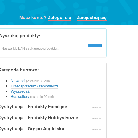
Masz konto?
Zaloguj się
|
Zarejestruj się
Wyszukaj produkty:
Szukaj
Kategorie hurtowe:
Nowości
(ostatnie 30 dni)
Przedsprzedaż / zapowiedzi
Wyprzedaż
Bestsellery
(ostatnie 90 dni)
Dystrybucja - Produkty Familijne
rozwiń
Dystrybucja - Produkty Hobbystyczne
rozwiń
Dystrybucja - Gry po Angielsku
rozwiń