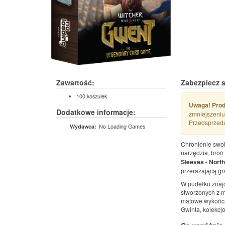
Zawartość:
Zabezpiecz s
100 koszulek
Uwaga! Produ
Dodatkowe informacje:
zmniejszeniu 
Przedsprzeda
No Loading Games
Wydawca:
Chronienie swo
narzędzia, broń
Sleeves - Nort
przerażającą gr
W pudełku znajd
stworzonych z m
matowe wykończe
Gwinta, kolekcj