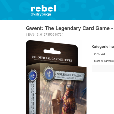
Gwent: The Legendary Card Game - 
( EAN-13:
612735094072 )
Kategorie h
23% VAT
5 szt. w kartonie