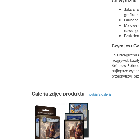
Co wyróżnia
Jako ofi
grafiką 
Grubość 
Matowe w
nawet gd
Brak dom
Czym jest G
To strategiczna
rozgrywek każdy
Królestw Północy
najlepsze wykor
przechytrzyć pr
Galeria zdjęć produktu
pobierz galerię