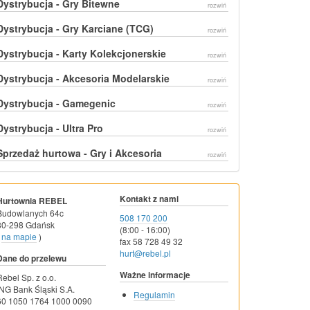
Dystrybucja - Gry Bitewne
rozwiń
Dystrybucja - Gry Karciane (TCG)
rozwiń
Dystrybucja - Karty Kolekcjonerskie
rozwiń
Dystrybucja - Akcesoria Modelarskie
rozwiń
Dystrybucja - Gamegenic
rozwiń
Dystrybucja - Ultra Pro
rozwiń
Sprzedaż hurtowa - Gry i Akcesoria
rozwiń
Kontakt z nami
Hurtownia REBEL
Budowlanych 64c
508 170 200
80-298 Gdańsk
(8:00 - 16:00)
na mapie
)
fax 58 728 49 32
hurt@rebel.pl
Dane do przelewu
Ważne informacje
Rebel Sp. z o.o.
ING Bank Śląski S.A.
Regulamin
60 1050 1764 1000 0090