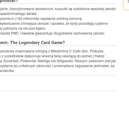
 produkt?
cjalne, licencjonowane akcesorium, koszulki są ozdobione wysokiej jakości
z wiedźmińskiego świata.
premium (100 mikronów) zapewnia solidną ochronę.
ykończenie zmniejsza obrazki i sprawia, że karty pozostają czytelne
y patrzymy na nie pod kątem.
ieszki PWC i kwasów gwarantuje długotrwałe zachowanie jakości.
went: The Legendary Card Game?
 karcianka inspirowana minigrą z Wiedźmina 3: Dziki Gon. Podczas
 z uczestników dysponuje własną talią należącą do jednej z frakcji:
, Scoia'tael, Potworów, Skellige lub Nilfgaardu. Naszym zadaniem jest jak
zystanie jej unikalnych zdolności i przemyślane zagrywanie jednostek, by
zeciwnika.