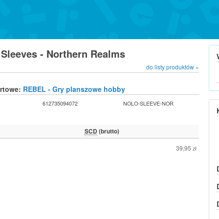
Sleeves - Northern Realms
do listy produktów »
urtowe:
REBEL - Gry planszowe hobby
612735094072
NOLO-SLEEVE-NOR
SCD
(brutto)
39,95
zł