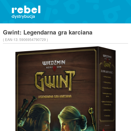
Gwint: Legendarna gra karciana
( EAN-13:
5906954790729 )