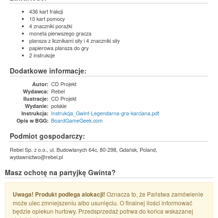
436 kart frakcji
10 kart pomocy
4 znaczniki porażki
moneta pierwszego gracza
plansza z licznikami siły i 4 znaczniki siły
papierowa plansza do gry
2 instrukcje
Dodatkowe informacje:
CD Projekt
Autor:
Rebel
Wydawca:
CD Projekt
Ilustracje:
polskie
Wydanie:
Instrukcja_Gwint-Legendarna-gra-karciana.pdf
Instrukcja:
BoardGameGeek.com
Opis w BGG:
Podmiot gospodarczy:
Rebel Sp. z o.o., ul. Budowlanych 64c, 80-298, Gdańsk, Poland,
wydawnictwo@rebel.pl
Masz ochotę na partyjkę Gwinta?
Uwaga! Produkt podlega alokacji!
Oznacza to, że Państwa zamówienie
może ulec zmniejszeniu albo usunięciu. O finalnej ilości informować
będzie opiekun hurtowy. Przedsprzedaż potrwa do końca wskazanej