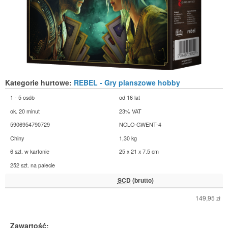
Kategorie hurtowe:
REBEL - Gry planszowe hobby
1 - 5 osób
od 16 lat
ok. 20 minut
23% VAT
5906954790729
NOLO-GWENT-4
Chiny
1,30 kg
6 szt. w kartonie
25 x 21 x 7.5 cm
252 szt. na palecie
SCD
(brutto)
149,95
zł
Zawartość: