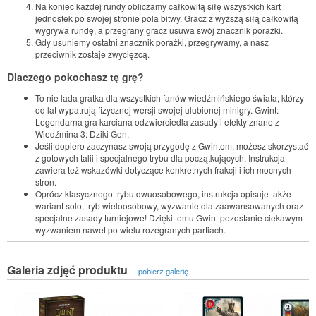
Na koniec każdej rundy obliczamy całkowitą siłę wszystkich kart
jednostek po swojej stronie pola bitwy. Gracz z wyższą siłą całkowitą
wygrywa rundę, a przegrany gracz usuwa swój znacznik porażki.
Gdy usuniemy ostatni znacznik porażki, przegrywamy, a nasz
przeciwnik zostaje zwycięzcą.
Dlaczego pokochasz tę grę?
To nie lada gratka dla wszystkich fanów wiedźmińskiego świata, którzy
od lat wypatrują fizycznej wersji swojej ulubionej minigry. Gwint:
Legendarna gra karciana odzwierciedla zasady i efekty znane z
Wiedźmina 3: Dziki Gon.
Jeśli dopiero zaczynasz swoją przygodę z Gwintem, możesz skorzystać
z gotowych talii i specjalnego trybu dla początkujących. Instrukcja
zawiera też wskazówki dotyczące konkretnych frakcji i ich mocnych
stron.
Oprócz klasycznego trybu dwuosobowego, instrukcja opisuje także
wariant solo, tryb wieloosobowy, wyzwanie dla zaawansowanych oraz
specjalne zasady turniejowe! Dzięki temu Gwint pozostanie ciekawym
wyzwaniem nawet po wielu rozegranych partiach.
Galeria zdjęć produktu
pobierz galerię