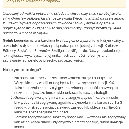
daty lub do wyczerpania zapasów.
Odpocznij od walki z potworami, usiądź na chwilę przy stole i spróbuj swoich
sił w Gwincie – kultowej karciance ze świata Wiedźmina! Stań na czele jednej
z 5 frakcji, wybierz odpowiedniego dowódcę i zbuduj armię w oparciu o
potężne jednostki, by zapanować nad polem bitwy i zdobyć przewagę, która
przesądzi o losach rozgrywki.
Gwint: Legendarna gra karciana
to strategiczne wyzwanie, w którym każdy z
uczestników dysponuje własną talią należącą do jednej z frakcji: Królestw
Północy, Scoia'tael, Potworów, Skellige lub Nilfgaardu. Naszym zadaniem jest
jak najlepsze wykorzystanie jej unikalnych zdolności i przemyślane
zagrywanie jednostek, by przechytrzyć przeciwnika.
Na czym to polega?
Na początku każdy z uczestników wybiera frakcję i buduje talię.
Wszystkie karty w talii muszą być w kolorze wybranej frakcji. Każda
frakcja pozwala na inny styl gry i ma własną zdolność pasywną, co
pozwala na jeszcze lepsze ukierunkowanie naszej strategii.
Gracze rozgrywają tury na zmianę, zagrywając po 1 karcie na polu
bitwy. Jednostki zagrywamy zgodnie z symbolami na kartach do 1 z 3
rzędów: bliskiego starcia, dalekiego zasięgu lub oblężenia. Niektóre
karty mają też specjalne zdolności.
Zamiast zagrywać kartę, możemy spasować – wówczas nie zagrywamy
kart aż do końca rundy. Gdy obydwoje graczy spasuje, runda dobiega
końca.