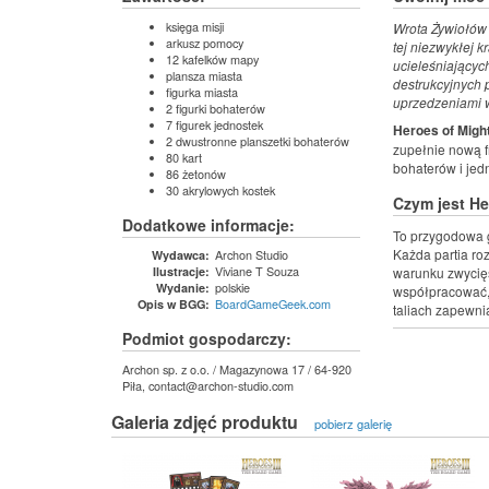
księga misji
Wrota Żywiołów 
arkusz pomocy
tej niezwykłej k
12 kafelków mapy
ucieleśniającyc
plansza miasta
destrukcyjnych 
figurka miasta
uprzedzeniami w
2 figurki bohaterów
7 figurek jednostek
Heroes of Might
2 dwustronne planszetki bohaterów
zupełnie nową f
80 kart
bohaterów i jedn
86 żetonów
30 akrylowych kostek
Czym jest He
Dodatkowe informacje:
To przygodowa g
Każda partia ro
Archon Studio
Wydawca:
Viviane T Souza
warunku zwycięs
Ilustracje:
polskie
Wydanie:
współpracować, 
BoardGameGeek.com
Opis w BGG:
taliach zapewni
Podmiot gospodarczy:
Archon sp. z o.o. / Magazynowa 17 / 64-920
Piła, contact@archon-studio.com
Galeria zdjęć produktu
pobierz galerię