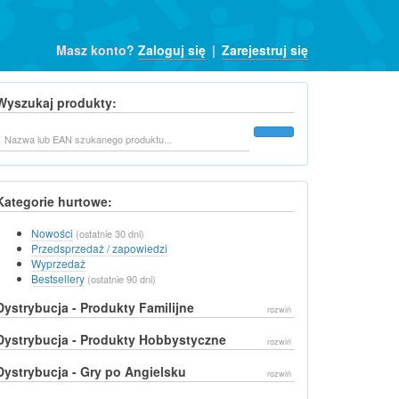
Masz konto?
Zaloguj się
|
Zarejestruj się
Wyszukaj produkty:
Szukaj
Kategorie hurtowe:
Nowości
(ostatnie 30 dni)
Przedsprzedaż / zapowiedzi
Wyprzedaż
Bestsellery
(ostatnie 90 dni)
Dystrybucja - Produkty Familijne
rozwiń
Dystrybucja - Produkty Hobbystyczne
rozwiń
Dystrybucja - Gry po Angielsku
rozwiń