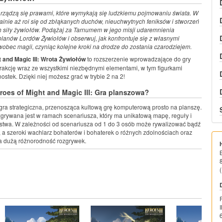
rządzą się prawami, które wymykają się ludzkiemu pojmowaniu świata. W
rainie aż roi się od zbłąkanych duchów, nieuchwytnych feniksów i stworzeń
h siły żywiołów. Podążaj za Tarnumem w jego misji udaremnienia
planów Lordów Żywiołów i obserwuj, jak konfrontuje się z własnymi
obec magii, czyniąc kolejne kroki na drodze do zostania czarodziejem.
 and Magic III: Wrota Żywiołów
to rozszerzenie wprowadzające do gry
rakcję wraz ze wszystkimi niezbędnymi elementami, w tym figurkami
ostek. Dzięki niej możesz grać w trybie 2 na 2!
roes of Might and Magic III: Gra planszowa?
ra strategiczna, przenosząca kultową grę komputerową prosto na planszę.
zgrywana jest w ramach scenariusza, który ma unikatową mapę, reguły i
twa. W zależności od scenariusza od 1 do 3 osób może rywalizować bądź
a szeroki wachlarz bohaterów i bohaterek o różnych zdolnościach oraz
a dużą różnorodność rozgrywek.
(