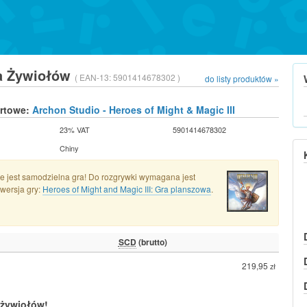
ta Żywiołów
( EAN-13:
5901414678302 )
do listy produktów »
urtowe:
Archon Studio - Heroes of Might & Magic III
23% VAT
5901414678302
Chiny
e jest samodzielna gra! Do rozgrywki wymagana jest
wersja gry:
Heroes of Might and Magic III: Gra planszowa
.
SCD
(brutto)
219,95
zł
 żywiołów!