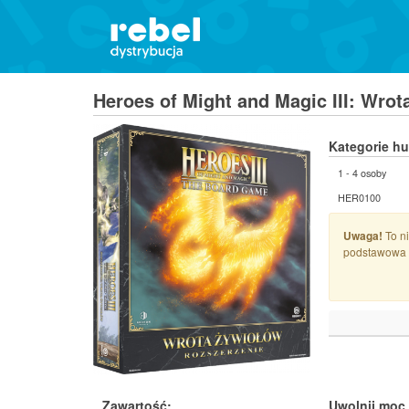
Heroes of Might and Magic III: Wro
Kategorie h
1 - 4 osoby
HER0100
Uwaga!
To ni
podstawowa 
Zawartość:
Uwolnij moc