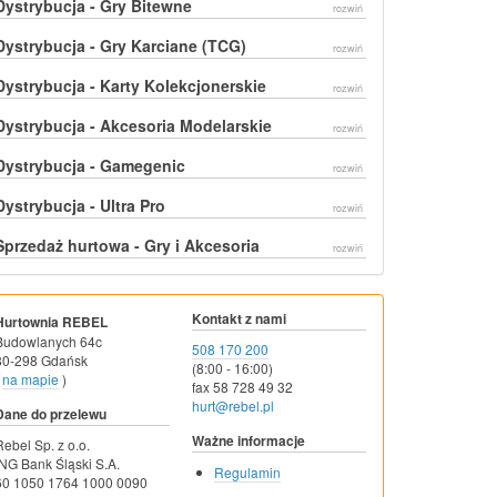
Dystrybucja - Gry Bitewne
rozwiń
Dystrybucja - Gry Karciane (TCG)
rozwiń
Dystrybucja - Karty Kolekcjonerskie
rozwiń
Dystrybucja - Akcesoria Modelarskie
rozwiń
Dystrybucja - Gamegenic
rozwiń
Dystrybucja - Ultra Pro
rozwiń
Sprzedaż hurtowa - Gry i Akcesoria
rozwiń
Kontakt z nami
Hurtownia REBEL
Budowlanych 64c
508 170 200
80-298 Gdańsk
(8:00 - 16:00)
na mapie
)
fax 58 728 49 32
hurt@rebel.pl
Dane do przelewu
Ważne informacje
Rebel Sp. z o.o.
ING Bank Śląski S.A.
Regulamin
60 1050 1764 1000 0090