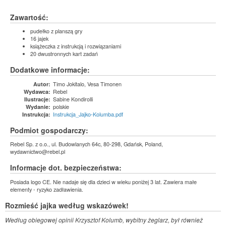
Zawartość:
pudełko z planszą gry
16 jajek
książeczka z instrukcją i rozwiązaniami
20 dwustronnych kart zadań
Dodatkowe informacje:
Timo Jokitalo, Vesa Timonen
Autor:
Rebel
Wydawca:
Sabine Kondirolli
Ilustracje:
polskie
Wydanie:
Instrukcja_Jajko-Kolumba.pdf
Instrukcja:
Podmiot gospodarczy:
Rebel Sp. z o.o., ul. Budowlanych 64c, 80-298, Gdańsk, Poland,
wydawnictwo@rebel.pl
Informacje dot. bezpieczeństwa:
Posiada logo CE. Nie nadaje się dla dzieci w wieku poniżej 3 lat. Zawiera małe
elementy - ryzyko zadławienia.
Rozmieść jajka według wskazówek!
Według obiegowej opinii Krzysztof Kolumb, wybitny żeglarz, był również