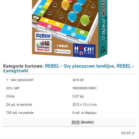
Kategorie hurtowe:
REBEL - Gry planszowe familijne
,
REBEL -
Łamigłówki
1 - bez ograniczeń
od 6 lat
23% VAT
5902650616981
Chiny
0,27 kg
24 szt. w kartonie
25.5 x 13 x 4 cm
720 szt. na palecie
6 szt. w displayu
SCD
(brutto)
69,95
zł