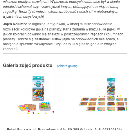
mistrzem prostych rozwiązań. W pozornie trudnych zadaniach był w stanie
odnaleźć schemat, czym zawstydzał innych, próbujących rozwiązać daną
zagadkę. Teraz Ty również możesz spróbować swoich sił w niebanalnych
wyzwaniach umysłowych!
Jajko Kolumba
to logiczna łamigłówka, w której musisz odpowiednio
rozmieścić kolorowe jajka na planszy. Karta zadania wskazuje, ile jajek i w
jakich kolorach powinno się znaleźć w poszczególnych rzędach i kolumnach
planszy. Dobrze się zastanów i ustaw jajka na odpowiednich miejscach, a
następnie sprawdź rozwiązanie. Czy udało Ci się bezbłędnie rozwiązać
zadanie?
Galeria zdjęć produktu
pobierz galerię
Rebel Sp. z o.o.
,
ul. Budowlanych 64c, 80-298 Gdańsk
,
NIP: 9571068214
,