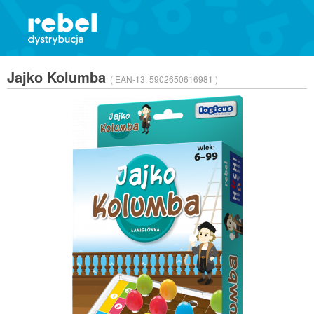
Jajko Kolumba
( EAN-13:
5902650616981 )