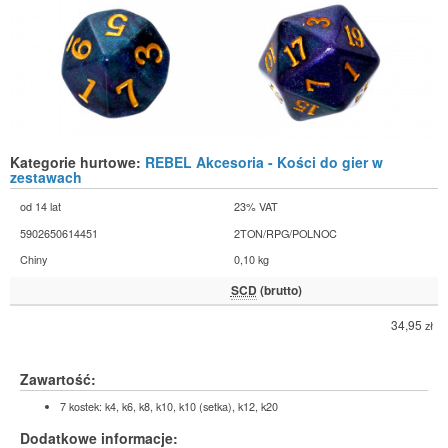
Kategorie hurtowe:
REBEL Akcesoria - Kości do gier w
zestawach
od 14 lat
23% VAT
5902650614451
2TON/RPG/POLNOC
Chiny
0,10 kg
SCD
(brutto)
34,95
zł
Zawartość:
7 kostek: k4, k6, k8, k10, k10 (setka), k12, k20
Dodatkowe informacje: