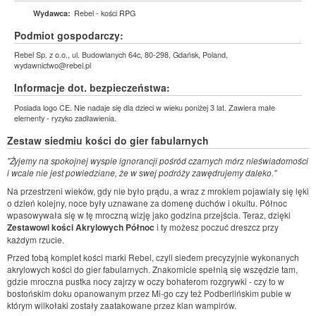
Rebel - kości RPG
Wydawca:
Podmiot gospodarczy:
Rebel Sp. z o.o., ul. Budowlanych 64c, 80-298, Gdańsk, Poland,
wydawnictwo@rebel.pl
Informacje dot. bezpieczeństwa:
Posiada logo CE. Nie nadaje się dla dzieci w wieku poniżej 3 lat. Zawiera małe
elementy - ryzyko zadławienia.
Zestaw siedmiu kości do gier fabularnych
"Żyjemy na spokojnej wyspie ignorancji pośród czarnych mórz nieświadomości
i wcale nie jest powiedziane, że w swej podróży zawędrujemy daleko."
Na przestrzeni wieków, gdy nie było prądu, a wraz z mrokiem pojawiały się lęki
o dzień kolejny, noce były uznawane za domenę duchów i okultu. Północ
wpasowywała się w tę mroczną wizję jako godzina przejścia. Teraz, dzięki
Zestawowi kości Akrylowych Północ
i ty możesz poczuć dreszcz przy
każdym rzucie.
Przed tobą komplet kości marki Rebel, czyli siedem precyzyjnie wykonanych
akrylowych kości do gier fabularnych. Znakomicie spełnią się wszędzie tam,
gdzie mroczna pustka nocy zajrzy w oczy bohaterom rozgrywki - czy to w
bostońskim doku opanowanym przez Mi-go czy też Podberlińskim pubie w
którym wilkołaki zostały zaatakowane przez klan wampirów.