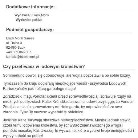
Dodatkowe informacje:
Black Monk
Wydawca:
polskie
Wydanie:
Podmiot gospodarczy:
Black Monk Games
ul. Rolna 3
62-080 Sady
+48 609 066 067
kontakt@blackmonk.pl
Czy przetrwasz w lodowym królestwie?
Sommerlund powoli się odbudowuje, ale wojna pozostawiła po sobie blizny.
Tymczasem do kraju docierają niepokojące wieści - przywódca Lodowych
Barbarzyńców padł ofiarą garbatego maga!
Zdradziecki mag, Vonotar, uciekł przed sprawiedliwością i sprawuje rządy na
mroźnych pustkowiach Kalte. Król składa swemu ludowi przysięgę, że Vonotar
Zdrajca zostanie sprowadzony do Holmgardu, by odpowiedzieć za swe
zbrodnie. Tylko Ty możesz wypełnić tę obietnicę.
Jaskinie Kalte skrywają straszliwe niebezpieczeństwa. Musisz jednak stawić
czoła temu lodowemu królestwu, by schwytać znienawidzonego wroga i
pomścić masakrę Kai. Uważaj, to wyzwanie, które wystawi twoje umiejętności i
wytrzymałość na próbę!