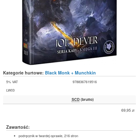
Kategorie hurtowe:
Black Monk + Munchkin
5% VAT
9788367619516
LW03
SCD
(brutto)
69,95
zł
Zawartość:
podręcznik w twardej oprawie, 216 stron