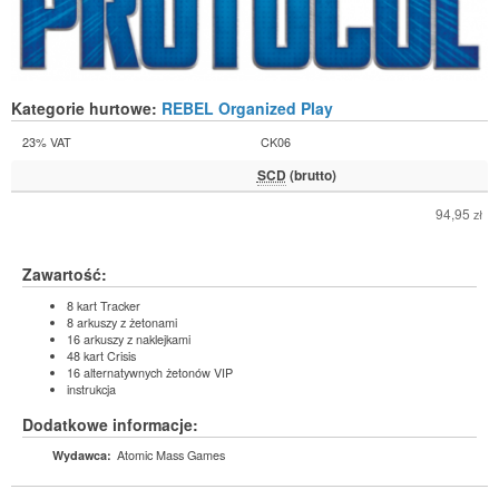
Kategorie hurtowe:
REBEL Organized Play
23% VAT
CK06
SCD
(brutto)
94,95
zł
Zawartość:
8 kart Tracker
8 arkuszy z żetonami
16 arkuszy z naklejkami
48 kart Crisis
16 alternatywnych żetonów VIP
instrukcja
Dodatkowe informacje:
Atomic Mass Games
Wydawca: