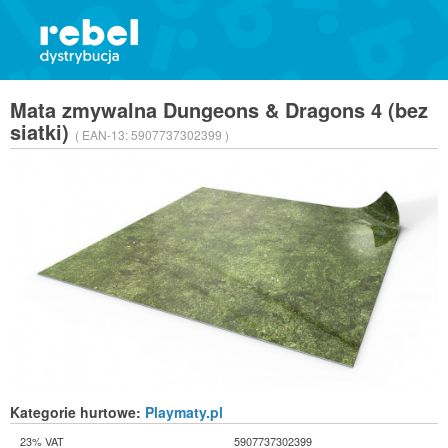
Mata zmywalna Dungeons & Dragons 4 (bez
siatki)
( EAN-13:
5907737302399 )
Kategorie hurtowe:
Playmaty.pl
23% VAT
5907737302399