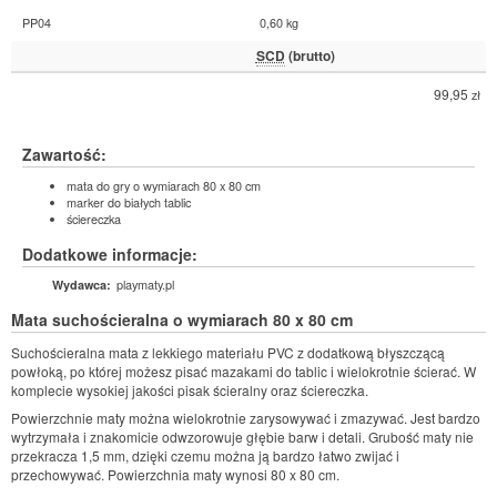
PP04
0,60 kg
SCD
(brutto)
99,95
zł
Zawartość:
mata do gry o wymiarach 80 x 80 cm
marker do białych tablic
ściereczka
Dodatkowe informacje:
playmaty.pl
Wydawca:
Mata suchościeralna o wymiarach 80 x 80 cm
Suchościeralna mata z lekkiego materiału PVC z dodatkową błyszczącą
powłoką, po której możesz pisać mazakami do tablic i wielokrotnie ścierać. W
komplecie wysokiej jakości pisak ścieralny oraz ściereczka.
Powierzchnie maty można wielokrotnie zarysowywać i zmazywać. Jest bardzo
wytrzymała i znakomicie odwzorowuje głębie barw i detali. Grubość maty nie
przekracza 1,5 mm, dzięki czemu można ją bardzo łatwo zwijać i
przechowywać. Powierzchnia maty wynosi 80 x 80 cm.