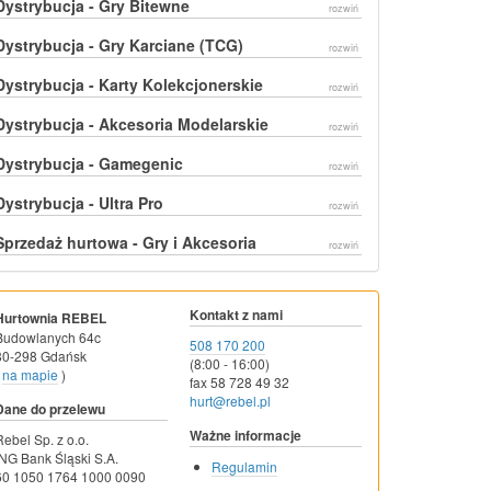
Dystrybucja - Gry Bitewne
rozwiń
Dystrybucja - Gry Karciane (TCG)
rozwiń
Dystrybucja - Karty Kolekcjonerskie
rozwiń
Dystrybucja - Akcesoria Modelarskie
rozwiń
Dystrybucja - Gamegenic
rozwiń
Dystrybucja - Ultra Pro
rozwiń
Sprzedaż hurtowa - Gry i Akcesoria
rozwiń
Kontakt z nami
Hurtownia REBEL
Budowlanych 64c
508 170 200
80-298 Gdańsk
(8:00 - 16:00)
na mapie
)
fax 58 728 49 32
hurt@rebel.pl
Dane do przelewu
Ważne informacje
Rebel Sp. z o.o.
ING Bank Śląski S.A.
Regulamin
60 1050 1764 1000 0090