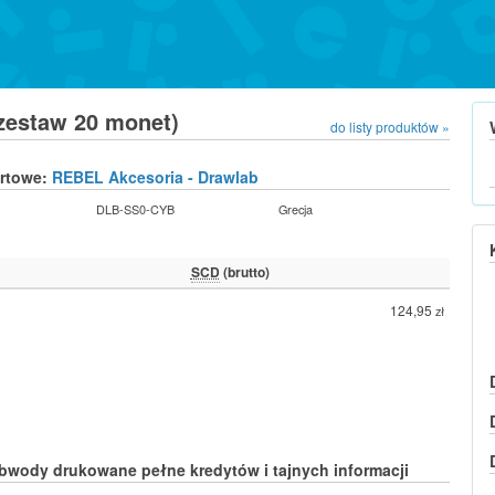
zestaw 20 monet)
do listy produktów »
urtowe:
REBEL Akcesoria - Drawlab
DLB-SS0-CYB
Grecja
SCD
(brutto)
124,95
zł
bwody drukowane pełne kredytów i tajnych informacji