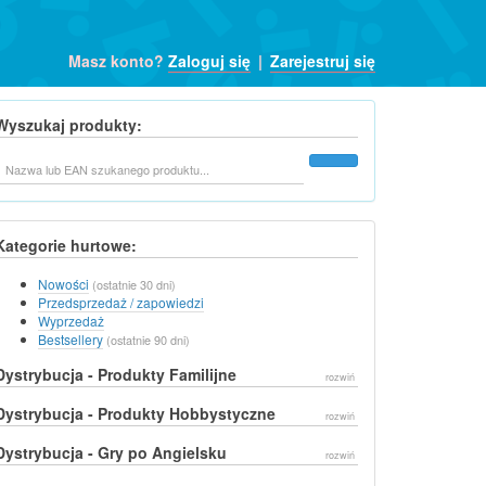
Masz konto?
Zaloguj się
|
Zarejestruj się
Wyszukaj produkty:
Szukaj
Kategorie hurtowe:
Nowości
(ostatnie 30 dni)
Przedsprzedaż / zapowiedzi
Wyprzedaż
Bestsellery
(ostatnie 90 dni)
Dystrybucja - Produkty Familijne
rozwiń
Dystrybucja - Produkty Hobbystyczne
rozwiń
Dystrybucja - Gry po Angielsku
rozwiń