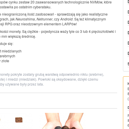
opów cynku zestaw 20 zaawansowanych technologicznie NVMów, które
ostawiła po ostatnim cyberataku.
e nieograniczoną ilość zastosowań - sprawdzają się jako realistyczne
grach, jak
Neuroshima
,
Netrunner
, czy
Android
. Są też klimatycznym
esji RPG oraz nieodzownym elementem LARPów!
kości monety. Są ciężkie - pojedyncza waży tyle co 3 lub 4 pięciozłotówki i
5 mm większą średnicę.
duje się:
t miedzianych
srebrnych
 złote
onety pokryte zostały grubą warstwą odpowiednio niklu (srebrne),
te) i miedzi (miedziaki). Powłoki są oksydowane, dzięki czemu
by używane były przez lata.
(