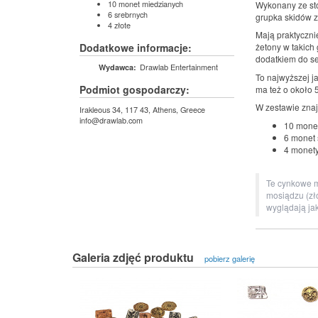
10 monet miedzianych
Wykonany ze st
6 srebrnych
grupka skidów z
4 złote
Mają praktyczni
Dodatkowe informacje:
żetony w takich 
dodatkiem do s
Drawlab Entertainment
Wydawca:
To najwyższej ja
Podmiot gospodarczy:
ma też o około 
W zestawie znaj
Irakleous 34, 117 43, Athens, Greece
info@drawlab.com
10 mone
6 monet 
4 monety
Te cynkowe m
mosiądzu (zło
wyglądają jak
Galeria zdjęć produktu
pobierz galerię