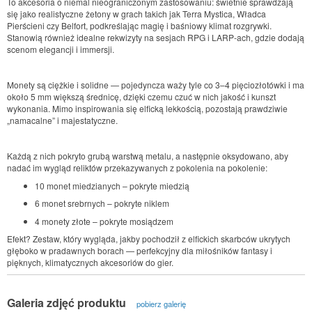
To akcesoria o niemal nieograniczonym zastosowaniu: świetnie sprawdzają
się jako realistyczne żetony w grach takich jak Terra Mystica, Władca
Pierścieni czy Belfort, podkreślając magię i baśniowy klimat rozgrywki.
Stanowią również idealne rekwizyty na sesjach RPG i LARP-ach, gdzie dodają
scenom elegancji i immersji.
Monety są ciężkie i solidne — pojedyncza waży tyle co 3–4 pięciozłotówki i ma
około 5 mm większą średnicę, dzięki czemu czuć w nich jakość i kunszt
wykonania. Mimo inspirowania się elficką lekkością, pozostają prawdziwie
„namacalne” i majestatyczne.
Każdą z nich pokryto grubą warstwą metalu, a następnie oksydowano, aby
nadać im wygląd reliktów przekazywanych z pokolenia na pokolenie:
10 monet miedzianych – pokryte miedzią
6 monet srebrnych – pokryte niklem
4 monety złote – pokryte mosiądzem
Efekt? Zestaw, który wygląda, jakby pochodził z elfickich skarbców ukrytych
głęboko w pradawnych borach — perfekcyjny dla miłośników fantasy i
pięknych, klimatycznych akcesoriów do gier.
Galeria zdjęć produktu
pobierz galerię