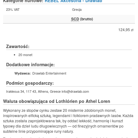
Kategorie hurtowe:
REBEL Akcesoria - Drawlab
23% VAT
Grecja
SCD
(brutto)
124,95
zł
Zawartość:
20 monet
Dodatkowe informacje:
Drawlab Entertainment
Wydawca:
Podmiot gospodarczy:
Irakleous 34, 117 43, Athens, Greece info@drawlab.com
Waluta obowiązująca od Lothlórien po Athel Loren
Wykonany ze stopów cynku zestaw 20 misternie zdobionych monet,
inspirowanych elficką sztuką, legendami i folklorem pradawnych lasów. Każda
sztuka została zaprojektowana tak, by oddać lekkość, harmonię i kunszt
typowy dla dzieł ludu długowiecznych — od finezyjnych ornamentów po
subtelne linie przypominające runy natury.