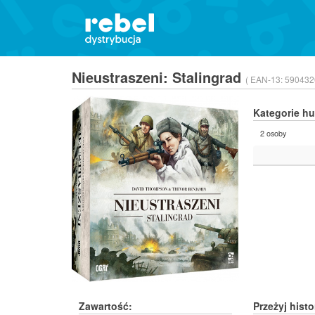
Nieustraszeni: Stalingrad
( EAN-13:
590432
Kategorie h
2 osoby
Zawartość:
Przeżyj hist