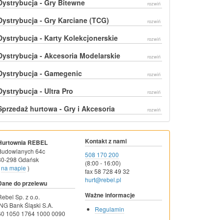
Dystrybucja - Gry Bitewne
rozwiń
Dystrybucja - Gry Karciane (TCG)
rozwiń
Dystrybucja - Karty Kolekcjonerskie
rozwiń
Dystrybucja - Akcesoria Modelarskie
rozwiń
Dystrybucja - Gamegenic
rozwiń
Dystrybucja - Ultra Pro
rozwiń
Sprzedaż hurtowa - Gry i Akcesoria
rozwiń
Kontakt z nami
Hurtownia REBEL
Budowlanych 64c
508 170 200
80-298 Gdańsk
(8:00 - 16:00)
na mapie
)
fax 58 728 49 32
hurt@rebel.pl
Dane do przelewu
Ważne informacje
Rebel Sp. z o.o.
ING Bank Śląski S.A.
Regulamin
60 1050 1764 1000 0090