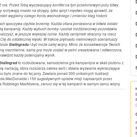
2 rok. Przed Tobą wyczerpujący konflikt na tym przełomowym polu bitwy.
 rozrywają miasto na strzępy, tylko spryt i męstwo mogą sprawić, że
ień węgielny całego frontu wschodniego i zmienisz bieg historii.
ch spoczywa ciężkie brzemię. Każda ofiara poniesiona w bitwie osłabi
ałą kampanię. Każdy wybuch bomby i pocisk moździerzowy pozostawia
walczysz, w jeszcze większej ruinie. Każdy centymetr stracony na rzecz
Cię do ostatecznej klęski. W trakcie piętnastu nieliniowych scenariuszy
losie
i być może całej wojny. Mimo że konsekwencje Twoich
Stalingradu
ną niezmienne, sama gra może zostać w pełni zresetowana i odtworzona,
prawdzić każdy potencjalny wynik.
Stalingrad
to rozbudowana, samodzielna gra kampanijna w skali plutonu z
ię narracją, która rozszerza zakres serii i stawia wyzwania wykraczające
o było znane do tej pory. Zawiera ponad 300 unikalnych ilustracji
nda MacDonalda i 150 sugestywnych opisów misji napisanych przez
 Robbiego MacNivena, zanurz się w tej kampanii w samym sercu wojny.
(