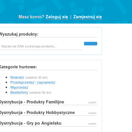
Masz konto?
Zaloguj się
|
Zarejestruj się
Wyszukaj produkty:
Szukaj
Kategorie hurtowe:
Nowości
(ostatnie 30 dni)
Przedsprzedaż / zapowiedzi
Wyprzedaż
Bestsellery
(ostatnie 90 dni)
Dystrybucja - Produkty Familijne
rozwiń
Dystrybucja - Produkty Hobbystyczne
rozwiń
Dystrybucja - Gry po Angielsku
rozwiń