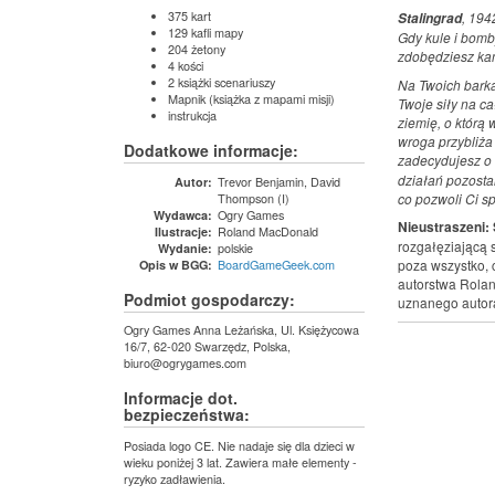
375 kart
, 194
Stalingrad
129 kafli mapy
Gdy kule i bomby
204 żetony
zdobędziesz kam
4 kości
2 książki scenariuszy
Na Twoich barka
Mapnik (książka z mapami misji)
Twoje siły na c
instrukcja
ziemię, o którą 
wroga przybliża 
Dodatkowe informacje:
zadecydujesz o 
działań pozosta
Trevor Benjamin, David
Autor:
Thompson (I)
co pozwoli Ci s
Ogry Games
Wydawca:
Nieustraszeni: 
Roland MacDonald
Ilustracje:
rozgałęziającą s
polskie
Wydanie:
BoardGameGeek.com
poza wszystko, c
Opis w BGG:
autorstwa Rola
Podmiot gospodarczy:
uznanego autora
Ogry Games Anna Leżańska, Ul. Księżycowa
16/7, 62-020 Swarzędz, Polska,
biuro@ogrygames.com
Informacje dot.
bezpieczeństwa:
Posiada logo CE. Nie nadaje się dla dzieci w
wieku poniżej 3 lat. Zawiera małe elementy -
ryzyko zadławienia.