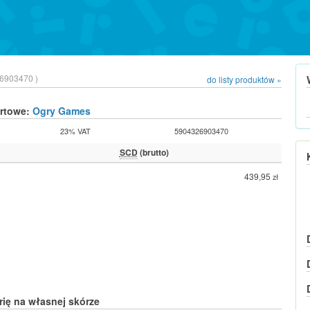
6903470 )
do listy produktów »
urtowe:
Ogry Games
23% VAT
5904326903470
SCD
(brutto)
439,95
zł
orię na własnej skórze