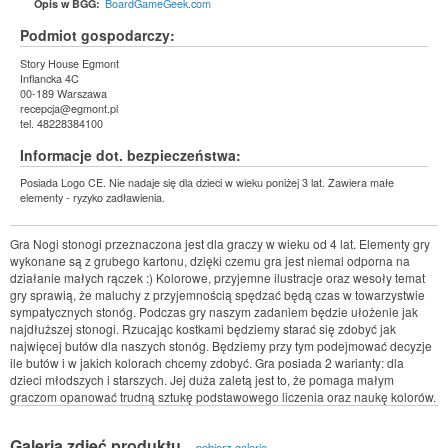
BoardGameGeek.com
Opis w BGG:
Podmiot gospodarczy:
Story House Egmont
Inflancka 4C
00-189 Warszawa
recepcja@egmont.pl
tel. 48228384100
Informacje dot. bezpieczeństwa:
Posiada Logo CE. Nie nadaje się dla dzieci w wieku poniżej 3 lat. Zawiera małe
elementy - ryzyko zadławienia.
Gra Nogi stonogi przeznaczona jest dla graczy w wieku od 4 lat. Elementy gry
wykonane są z grubego kartonu, dzięki czemu gra jest niemal odporna na
działanie małych rączek :) Kolorowe, przyjemne ilustracje oraz wesoły temat
gry sprawią, że maluchy z przyjemnością spędzać będą czas w towarzystwie
sympatycznych stonóg. Podczas gry naszym zadaniem będzie ułożenie jak
najdłuższej stonogi. Rzucając kostkami będziemy starać się zdobyć jak
najwięcej butów dla naszych stonóg. Będziemy przy tym podejmować decyzje
ile butów i w jakich kolorach chcemy zdobyć. Gra posiada 2 warianty: dla
dzieci młodszych i starszych. Jej duża zaletą jest to, że pomaga małym
graczom opanować trudną sztukę podstawowego liczenia oraz naukę kolorów.
Galeria zdjęć produktu
pobierz galerię