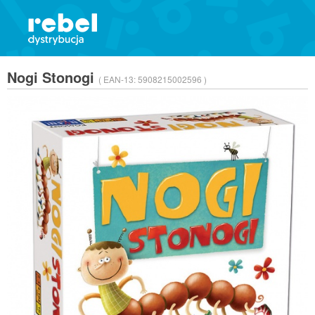
Nogi Stonogi
( EAN-13:
5908215002596 )