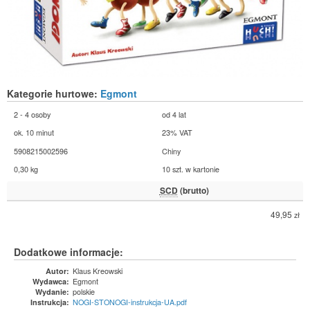
Kategorie hurtowe:
Egmont
2 - 4 osoby
od 4 lat
ok. 10 minut
23% VAT
5908215002596
Chiny
0,30 kg
10 szt. w kartonie
SCD
(brutto)
49,95
zł
Dodatkowe informacje:
Klaus Kreowski
Autor:
Egmont
Wydawca:
polskie
Wydanie:
NOGI-STONOGI-instrukcja-UA.pdf
Instrukcja: