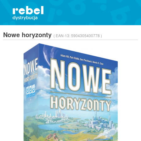
Nowe horyzonty
( EAN-13:
5904305400778 )