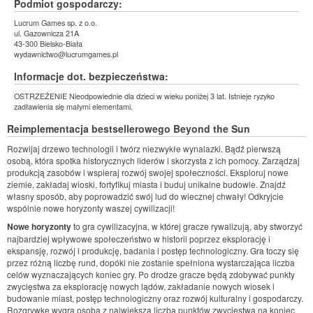
Podmiot gospodarczy:
Lucrum Games sp. z o.o.
ul. Gazownicza 21A
43-300 Bielsko-Biała
wydawnictwo@lucrumgames.pl
Informacje dot. bezpieczeństwa:
OSTRZEŻENIE Nieodpowiednie dla dzieci w wieku poniżej 3 lat. Istnieje ryzyko
zadławienia się małymi elementami.
Reimplementacja bestsellerowego Beyond the Sun
Rozwijaj drzewo technologii i twórz niezwykłe wynalazki. Bądź pierwszą
osobą, która spotka historycznych liderów i skorzysta z ich pomocy. Zarządzaj
produkcją zasobów i wspieraj rozwój swojej społeczności. Eksploruj nowe
ziemie, zakładaj wioski, fortyfikuj miasta i buduj unikalne budowle. Znajdź
własny sposób, aby poprowadzić swój lud do wiecznej chwały! Odkryjcie
wspólnie nowe horyzonty waszej cywilizacji!
Nowe horyzonty
to gra cywilizacyjna, w której gracze rywalizują, aby stworzyć
najbardziej wpływowe społeczeństwo w historii poprzez eksplorację i
ekspansję, rozwój i produkcję, badania i postęp technologiczny. Gra toczy się
przez różną liczbę rund, dopóki nie zostanie spełniona wystarczająca liczba
celów wyznaczających koniec gry. Po drodze gracze będą zdobywać punkty
zwycięstwa za eksplorację nowych lądów, zakładanie nowych wiosek i
budowanie miast, postęp technologiczny oraz rozwój kulturalny i gospodarczy.
Rozgrywkę wygra osoba z największą liczbą punktów zwycięstwa na koniec