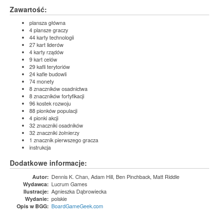
Zawartość:
plansza główna
4 plansze graczy
44 karty technologii
27 kart liderów
4 karty rządów
9 kart celów
29 kafli terytoriów
24 kafle budowli
74 monety
8 znaczników osadnictwa
8 znaczników fortyfikacji
96 kostek rozwoju
88 pionków populacji
4 pionki akcji
32 znaczniki osadników
32 znaczniki żołnierzy
1 znacznik pierwszego gracza
instrukcja
Dodatkowe informacje:
Dennis K. Chan, Adam Hill, Ben Pinchback, Matt Riddle
Autor:
Lucrum Games
Wydawca:
Agnieszka Dąbrowiecka
Ilustracje:
polskie
Wydanie:
BoardGameGeek.com
Opis w BGG: