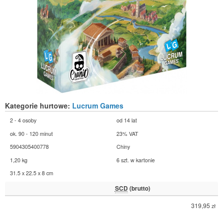
Kategorie hurtowe:
Lucrum Games
2 - 4 osoby
od 14 lat
ok. 90 - 120 minut
23% VAT
5904305400778
Chiny
1,20 kg
6 szt. w kartonie
31.5 x 22.5 x 8 cm
SCD
(brutto)
319,95
zł