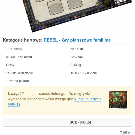
Kategorie hurtowe:
REBEL - Gry planszowe familijne
1 - 4 osoby
od 14 lat
ok. 60 - 150 minut
23% VAT
Chiny
0,43 kg
150 szt. w kartonie
16.5 x 17 x 0.2 cm
1 szt. na palecie
Uwaga!
To nie jest samodzielna gra! Do rozgrywki
wymagana jest podstawowa wersja gry:
Nucleum (edycja
polska)
.
SCD
(brutto)
17,95
zł