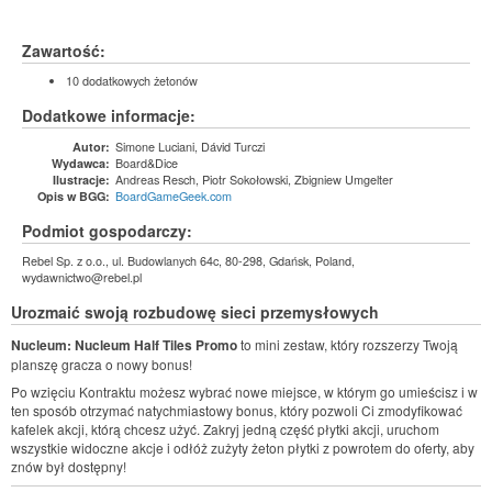
Zawartość:
10 dodatkowych żetonów
Dodatkowe informacje:
Simone Luciani, Dávid Turczi
Autor:
Board&Dice
Wydawca:
Andreas Resch, Piotr Sokołowski, Zbigniew Umgelter
Ilustracje:
BoardGameGeek.com
Opis w BGG:
Podmiot gospodarczy:
Rebel Sp. z o.o., ul. Budowlanych 64c, 80-298, Gdańsk, Poland,
wydawnictwo@rebel.pl
Urozmaić swoją rozbudowę sieci przemysłowych
Nucleum: Nucleum Half Tiles Promo
to mini zestaw, który rozszerzy Twoją
planszę gracza o nowy bonus!
Po wzięciu Kontraktu możesz wybrać nowe miejsce, w którym go umieścisz i w
ten sposób otrzymać natychmiastowy bonus, który pozwoli Ci zmodyfikować
kafelek akcji, którą chcesz użyć. Zakryj jedną część płytki akcji, uruchom
wszystkie widoczne akcje i odłóż zużyty żeton płytki z powrotem do oferty, aby
znów był dostępny!