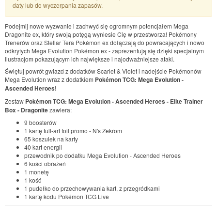
daty lub do wyczerpania zapasów.
Podejmij nowe wyzwanie i zachwyć się ogromnym potencjałem Mega
Dragonite ex, który swoją potęgą wyniesie Cię w przestworza! Pokémony
Trenerów oraz Stellar Tera Pokémon ex dołączają do powracających i nowo
odkrytych Mega Evolution Pokémon ex - zaprezentują się dzięki specjalnym
ilustracjom pokazującym ich największe i najodważniejsze ataki.
Świętuj powrót gwiazd z dodatków Scarlet & Violet i nadejście Pokémonów
Mega Evolution wraz z dodatkiem
Pokémon TCG: Mega Evolution -
Ascended Heroes
!
Zestaw
Pokémon TCG: Mega Evolution - Ascended Heroes - Elite Trainer
Box - Dragonite
zawiera:
9 boosterów
1 kartę full-art foil promo - N's Zekrom
65 koszulek na karty
40 kart energii
przewodnik po dodatku Mega Evolution - Ascended Heroes
6 kości obrażeń
1 monetę
1 kość
1 pudełko do przechowywania kart, z przegródkami
1 kartę kodu Pokémon TCG Live