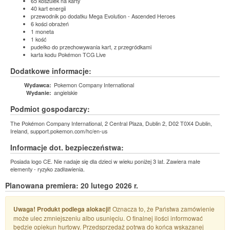
65 koszulek na karty
40 kart energii
przewodnik po dodatku Mega Evolution - Ascended Heroes
6 kości obrażeń
1 moneta
1 kość
pudełko do przechowywania kart, z przegródkami
karta kodu Pokémon TCG Live
Dodatkowe informacje:
Pokemon Company International
Wydawca:
angielskie
Wydanie:
Podmiot gospodarczy:
The Pokémon Company International, 2 Central Plaza, Dublin 2, D02 T0X4 Dublin,
Ireland, support.pokemon.com/hc/en-us
Informacje dot. bezpieczeństwa:
Posiada logo CE. Nie nadaje się dla dzieci w wieku poniżej 3 lat. Zawiera małe
elementy - ryzyko zadławienia.
Planowana premiera: 20 lutego 2026 r.
Uwaga! Produkt podlega alokacji!
Oznacza to, że Państwa zamówienie
może ulec zmniejszeniu albo usunięciu. O finalnej ilości informować
będzie opiekun hurtowy. Przedsprzedaż potrwa do końca wskazanej