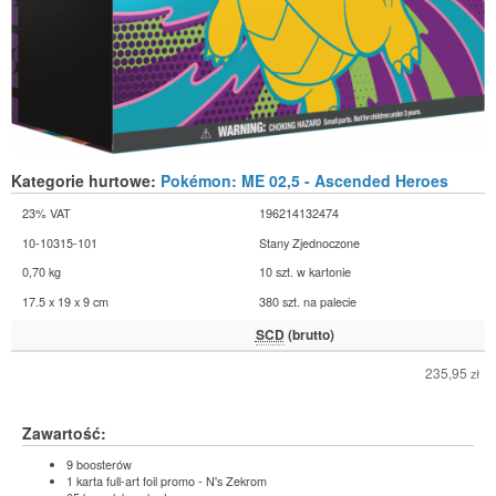
Kategorie hurtowe:
Pokémon: ME 02,5 - Ascended Heroes
23% VAT
196214132474
10-10315-101
Stany Zjednoczone
0,70 kg
10 szt. w kartonie
17.5 x 19 x 9 cm
380 szt. na palecie
SCD
(brutto)
235,95
zł
Zawartość:
9 boosterów
1 karta full-art foil promo - N's Zekrom