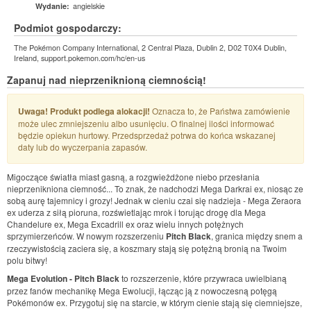
angielskie
Wydanie:
Podmiot gospodarczy:
The Pokémon Company International, 2 Central Plaza, Dublin 2, D02 T0X4 Dublin,
Ireland, support.pokemon.com/hc/en-us
Zapanuj nad nieprzeniknioną ciemnością!
Uwaga! Produkt podlega alokacji!
Oznacza to, że Państwa zamówienie
może ulec zmniejszeniu albo usunięciu. O finalnej ilości informować
będzie opiekun hurtowy. Przedsprzedaż potrwa do końca wskazanej
daty lub do wyczerpania zapasów.
Migoczące światła miast gasną, a rozgwieżdżone niebo przesłania
nieprzenikniona ciemność... To znak, że nadchodzi Mega Darkrai ex, niosąc ze
sobą aurę tajemnicy i grozy! Jednak w cieniu czai się nadzieja - Mega Zeraora
ex uderza z siłą pioruna, rozświetlając mrok i torując drogę dla Mega
Chandelure ex, Mega Excadrill ex oraz wielu innych potężnych
sprzymierzeńców. W nowym rozszerzeniu
Pitch Black
, granica między snem a
rzeczywistością zaciera się, a koszmary stają się potężną bronią na Twoim
polu bitwy!
Mega Evolution - Pitch Black
to rozszerzenie, które przywraca uwielbianą
przez fanów mechanikę Mega Ewolucji, łącząc ją z nowoczesną potęgą
Pokémonów ex. Przygotuj się na starcie, w którym cienie stają się ciemniejsze,