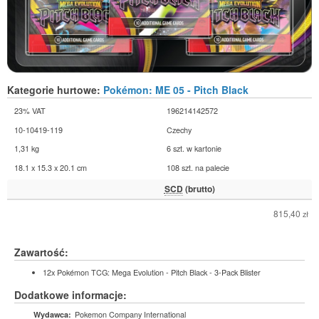
Kategorie hurtowe:
Pokémon: ME 05 - Pitch Black
23% VAT
196214142572
10-10419-119
Czechy
1,31 kg
6 szt. w kartonie
18.1 x 15.3 x 20.1 cm
108 szt. na palecie
SCD
(brutto)
815,40
zł
Zawartość:
12x Pokémon TCG: Mega Evolution - Pitch Black - 3-Pack Blister
Dodatkowe informacje:
Pokemon Company International
Wydawca: