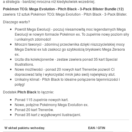
a strategia - bardziej mroczna niż kiedykolwiek wcześniej.
Pokémon TCG: Mega Evolution - Pitch Black - 3-Pack Blister Bundle (12)
zawiera 12 sztuk Pokémon TCG: Mega Evolution - Pitch Black - 3-Pack Blister.
Dlaczego warto?
Powrót Mega Ewolucji - poczuj niesamowitą moc legendarnych Mega
Ewolucji w nowym formacie Pokémon ex. To zupełnie nowy poziom siły
i unikalnych zdolności!
Mroczni faworyci - zdominuj przeciwnika dzięki niszczycielskiej mocy
Mega Darkrai ex lub zaskocz go szybkością błyskawic Mega Zeraora
ex.
Uczta dla kolekcjonerów - zestaw zawiera ponad 35 kart Special
Illustrations.
Nowe możliwości - ponad 20 nowych kart Trenerów pozwoli Ci
dopracować talię i wykorzystać mrok jako swój największy atut.
Unikalny klimat - Pitch Black to idealne połączenie tajemniczości i
potęg!
Dodatek
Pitch Black
to łącznie:
Ponad 115 zupełnie nowych kart.
Nowe, potężne Pokémony Mega Evolution ex.
Ponad 20 kart Trenerów.
Ponad 35 kart z wyjątkowymi ilustracjami.
W skład pakietu wchodzą:
EAN / GTIN