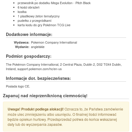
przewodnik po dodatku Mega Evolution - Pitch Black
6 kości obrażeń
kostka
1 plastikowy żeton tematyczny
pudełko z przegródkami
karta kodu do gry Pokémon TCG Live
Dodatkowe informacje:
Pokemon Company International
Wydawca:
angielskie
Wydanie:
Podmiot gospodarczy:
The Pokémon Company International, 2 Central Plaza, Dublin 2, D02 T0X4 Dublin,
Ireland, support.pokemon.com/hc/en-us
Informacje dot. bezpieczeństwa:
Posiada logo CE.
Zapanuj nad nieprzeniknioną ciemnością!
Uwaga! Produkt podlega alokacji!
Oznacza to, że Państwa zamówienie
może ulec zmniejszeniu albo usunięciu. O finalnej ilości informować
będzie opiekun hurtowy. Przedsprzedaż potrwa do końca wskazanej
daty lub do wyczerpania zapasów.