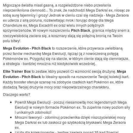
Migoczące światła miast gasną, a rozgwieżdżone niebo przesłania
nieprzenikniona ciemność... To znak, że nadchodzi Mega Darkrai ex, niosąc ze
sobą aurę tajemnicy i grozy! Jednak w cieniu czai się nadzieja - Mega Zeraora
ex uderza z siłą pioruna, rozświetlając mrok i torując drogę dla Mega
Chandelure ex, Mega Excadrill ex oraz wielu innych potężnych
sprzymierzeńców. W nowym rozszerzeniu
Pitch Black
, granica między snem a
rzeczywistością zaciera się, a koszmary stają się potężną bronią na Twoim
polu bitwy!
Mega Evolution - Pitch Black
to rozszerzenie, które przywraca uwielbianą
przez fanów mechanikę Mega Ewolucji, łącząc ją z nowoczesną potęgą
Pokémonów ex. Przygotuj się na starcie, w którym cienie stają się ciemniejsze,
a strategia - bardziej mroczna niż kiedykolwiek wcześniej.
Elite Trainer Box
to zestaw, który pozwoli Ci wzmocnić swoją drużynę.
Mega
Evolution - Pitch Black
to idealny sposób na rozszerzenie Twojej kolekcji kart.
Każdy booster oferuje szansę na zdobycie rzadkich kart Pokémon ex, które
dodadzą Twojej drużynie mocy oraz niepowtarzalnego charakteru.
Dlaczego warto?
Powrót Mega Ewolucji - poczuj niesamowitą moc legendarnych Mega
Ewolucji w nowym formacie Pokémon ex. To zupełnie nowy poziom siły
i unikalnych zdolności!
Mroczni faworyci - zdominuj przeciwnika dzięki niszczycielskiej mocy
Mega Darkrai ex lub zaskocz go szybkością błyskawic Mega Zeraora
ex.
Uczta dla kolekcjonerów - zestaw zawiera ponad 35 kart Special