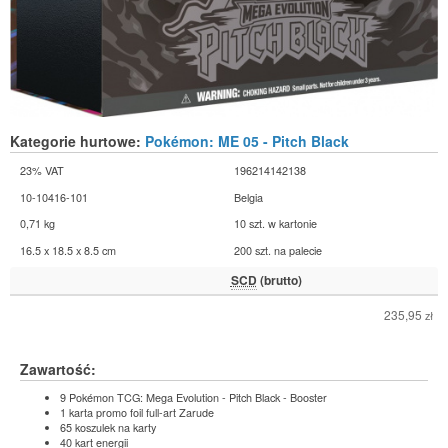
Kategorie hurtowe:
Pokémon: ME 05 - Pitch Black
23% VAT
196214142138
10-10416-101
Belgia
0,71 kg
10 szt. w kartonie
16.5 x 18.5 x 8.5 cm
200 szt. na palecie
SCD
(brutto)
235,95
zł
Zawartość:
9 Pokémon TCG: Mega Evolution - Pitch Black - Booster
1 karta promo foil full-art Zarude
65 koszulek na karty
40 kart energii