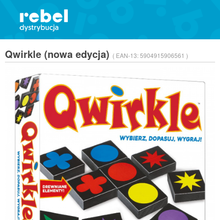
Qwirkle (nowa edycja)
( EAN-13:
5904915906561 )