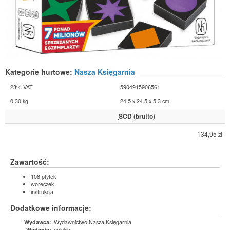
Kategorie hurtowe:
Nasza Księgarnia
23% VAT
5904915906561
0,30 kg
24.5 x 24.5 x 5.3 cm
SCD
(brutto)
134,95
zł
Zawartość:
108 płytek
woreczek
instrukcja
Dodatkowe informacje:
Wydawnictwo Nasza Księgarnia
Wydawca:
polskie
Wydanie: