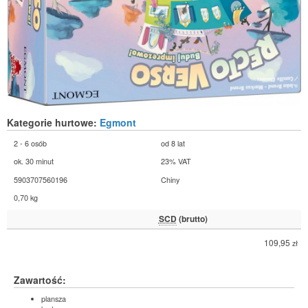
Kategorie hurtowe:
Egmont
2 - 6 osób
od 8 lat
ok. 30 minut
23% VAT
5903707560196
Chiny
0,70 kg
SCD
(brutto)
109,95
zł
Zawartość:
plansza