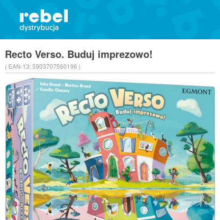
Recto Verso. Buduj imprezowo!
( EAN-13:
5903707560196 )