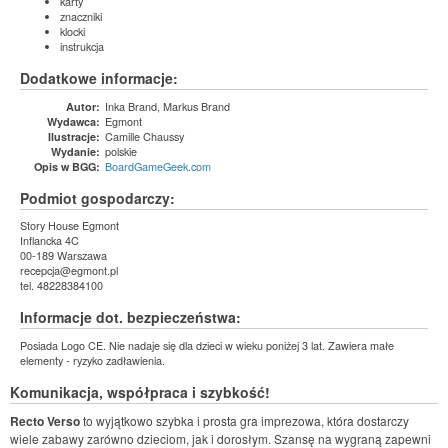
karty
znaczniki
klocki
instrukcja
Dodatkowe informacje:
Inka Brand, Markus Brand
Autor:
Egmont
Wydawca:
Camille Chaussy
Ilustracje:
polskie
Wydanie:
BoardGameGeek.com
Opis w BGG:
Podmiot gospodarczy:
Story House Egmont
Inflancka 4C
00-189 Warszawa
recepcja@egmont.pl
tel. 48228384100
Informacje dot. bezpieczeństwa:
Posiada Logo CE. Nie nadaje się dla dzieci w wieku poniżej 3 lat. Zawiera małe
elementy - ryzyko zadławienia.
Komunikacja, współpraca i szybkość!
Recto Verso
to wyjątkowo szybka i prosta gra imprezowa, która dostarczy
wiele zabawy zarówno dzieciom, jak i dorosłym. Szansę na wygraną zapewni