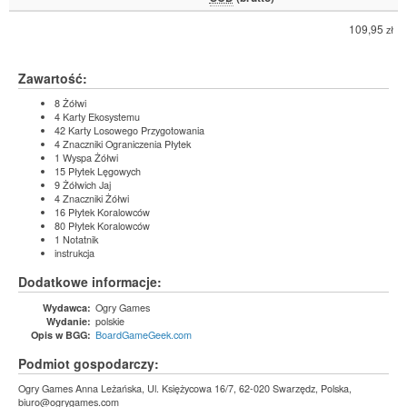
109,95
zł
Zawartość:
8 Żółwi
4 Karty Ekosystemu
42 Karty Losowego Przygotowania
4 Znaczniki Ograniczenia Płytek
1 Wyspa Żółwi
15 Płytek Lęgowych
9 Żółwich Jaj
4 Znaczniki Żółwi
16 Płytek Koralowców
80 Płytek Koralowców
1 Notatnik
instrukcja
Dodatkowe informacje:
Ogry Games
Wydawca:
polskie
Wydanie:
BoardGameGeek.com
Opis w BGG:
Podmiot gospodarczy:
Ogry Games Anna Leżańska, Ul. Księżycowa 16/7, 62-020 Swarzędz, Polska,
biuro@ogrygames.com