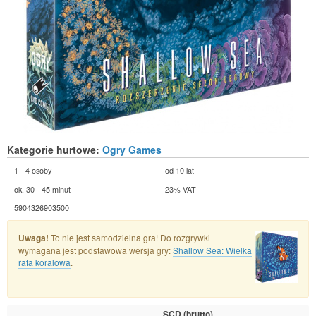
Kategorie hurtowe:
Ogry Games
1 - 4 osoby
od 10 lat
ok. 30 - 45 minut
23% VAT
5904326903500
Uwaga!
To nie jest samodzielna gra! Do rozgrywki
wymagana jest podstawowa wersja gry:
Shallow Sea: Wielka
rafa koralowa
.
SCD
(brutto)