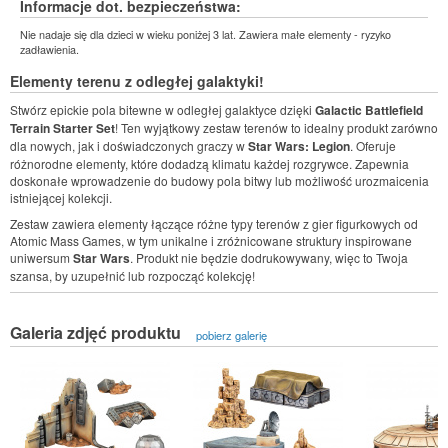
Informacje dot. bezpieczeństwa:
Nie nadaje się dla dzieci w wieku poniżej 3 lat. Zawiera małe elementy - ryzyko
zadławienia.
Elementy terenu z odległej galaktyki!
Stwórz epickie pola bitewne w odległej galaktyce dzięki
Galactic Battlefield
Terrain Starter Set
! Ten wyjątkowy zestaw terenów to idealny produkt zarówno
dla nowych, jak i doświadczonych graczy w
Star Wars: Legion
. Oferuje
różnorodne elementy, które dodadzą klimatu każdej rozgrywce. Zapewnia
doskonałe wprowadzenie do budowy pola bitwy lub możliwość urozmaicenia
istniejącej kolekcji.
Zestaw zawiera elementy łączące różne typy terenów z gier figurkowych od
Atomic Mass Games, w tym unikalne i zróżnicowane struktury inspirowane
uniwersum
Star Wars
. Produkt nie będzie dodrukowywany, więc to Twoja
szansa, by uzupełnić lub rozpocząć kolekcję!
Galeria zdjęć produktu
pobierz galerię