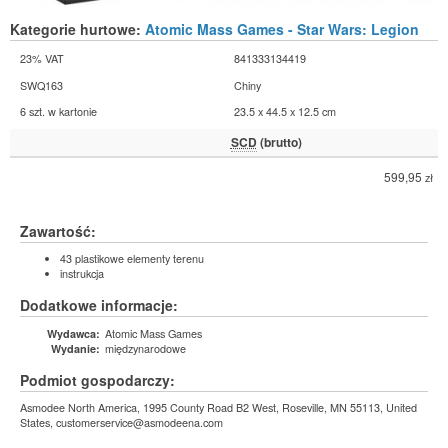
Kategorie hurtowe:
Atomic Mass Games - Star Wars: Legion
23% VAT
841333134419
SWQ163
Chiny
6 szt. w kartonie
23.5 x 44.5 x 12.5 cm
SCD
(brutto)
599,95
zł
Zawartość:
43 plastikowe elementy terenu
instrukcja
Dodatkowe informacje:
Atomic Mass Games
Wydawca:
międzynarodowe
Wydanie:
Podmiot gospodarczy:
Asmodee North America, 1995 County Road B2 West, Roseville, MN 55113, United
States, customerservice@asmodeena.com