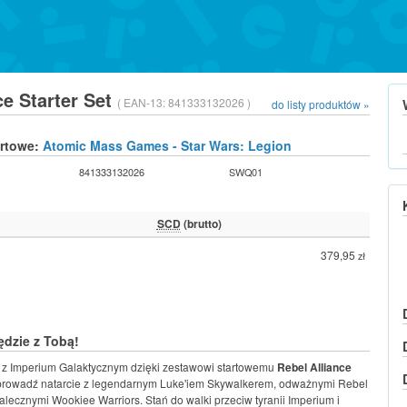
ce Starter Set
( EAN-13:
841333132026 )
do listy produktów »
urtowe:
Atomic Mass Games - Star Wars: Legion
841333132026
SWQ01
SCD
(brutto)
379,95
zł
dzie z Tobą!
 z Imperium Galaktycznym dzięki zestawowi startowemu
Rebel Alliance
prowadź natarcie z legendarnym Luke'iem Skywalkerem, odważnymi Rebel
alecznymi Wookiee Warriors. Stań do walki przeciw tyranii Imperium i