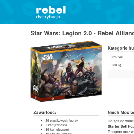
Star Wars: Legion 2.0 - Rebel Allian
Kategorie h
23% VAT
0,80 kg
Zawartość:
Niech Moc bę
36 plastikowych figurek
Dołącz do walki
7 kart jednostki
Starter Set
! Po
16 kart ulepszeń
Troopers oraz w
10 kart dowódców