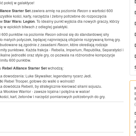
ć pokój w galaktyce!
liance Starter Set
zawiera armię na poziomie
Recon
o wartości 600
ystkie kości, karty, narzędzia i żetony potrzebne do rozpoczęcia
r w
Star Wars: Legion
. To idealny punkt wyjścia dla nowych graczy, którzy
ę w epickich bitwach z odległej galaktyki.
ci 600 punktów na poziomie
Recon
odnosi się do standardowej siły
o małych potyczek, będącej najmniejszą oficjalnie rozgrywaną formą gry.
u budowane są zgodnie z zasadami
Recon
, które określają rodzaje
imity punktowe. Każda frakcja - Rebelia, Imperium, Republika, Separatyści i
nikalne jednostki oraz style gry, co pozwala na różnorodne kompozycje
limitu 600 punktów.
wu
Rebel Alliance Starter Set
wchodzą:
a dowodzenia: Luke Skywalker, legendarny rycerz Jedi.
tki Rebel Trooper, gotowe do walki o wolność!
a dowódcza Rebelii, by strategicznie kierować siłami sojuszu.
a Wookiee Warrior - zawsze lojalna i potężna w walce!
kości, kart, żetonów i narzędzi pomiarowych potrzebnych do gry.
(