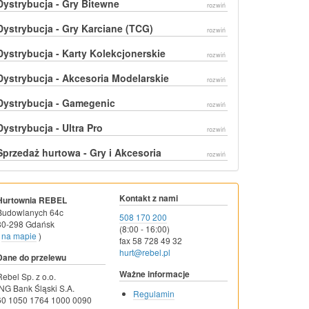
Dystrybucja - Gry Bitewne
rozwiń
Dystrybucja - Gry Karciane (TCG)
rozwiń
Dystrybucja - Karty Kolekcjonerskie
rozwiń
Dystrybucja - Akcesoria Modelarskie
rozwiń
Dystrybucja - Gamegenic
rozwiń
Dystrybucja - Ultra Pro
rozwiń
Sprzedaż hurtowa - Gry i Akcesoria
rozwiń
Kontakt z nami
Hurtownia REBEL
Budowlanych 64c
508 170 200
80-298 Gdańsk
(8:00 - 16:00)
na mapie
)
fax 58 728 49 32
hurt@rebel.pl
Dane do przelewu
Ważne informacje
Rebel Sp. z o.o.
ING Bank Śląski S.A.
Regulamin
60 1050 1764 1000 0090