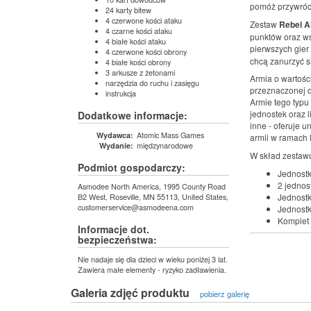
pomóż przywróci
24 karty bitew
4 czerwone kości ataku
Zestaw
Rebel Al
4 czarne kości ataku
punktów oraz wsz
4 białe kości ataku
pierwszych gie
4 czerwone kości obrony
chcą zanurzyć si
4 białe kości obrony
3 arkusze z żetonami
Armia o wartoś
narzędzia do ruchu i zasięgu
przeznaczonej d
instrukcja
Armie tego typ
jednostek oraz l
Dodatkowe informacje:
inne - oferuje u
Atomic Mass Games
Wydawca:
armii w ramach 
międzynarodowe
Wydanie:
W skład zesta
Podmiot gospodarczy:
Jednostk
2 jednos
Asmodee North America, 1995 County Road
B2 West, Roseville, MN 55113, United States,
Jednostk
customerservice@asmodeena.com
Jednostk
Komplet 
Informacje dot.
bezpieczeństwa:
Nie nadaje się dla dzieci w wieku poniżej 3 lat.
Zawiera małe elementy - ryzyko zadławienia.
Galeria zdjęć produktu
pobierz galerię