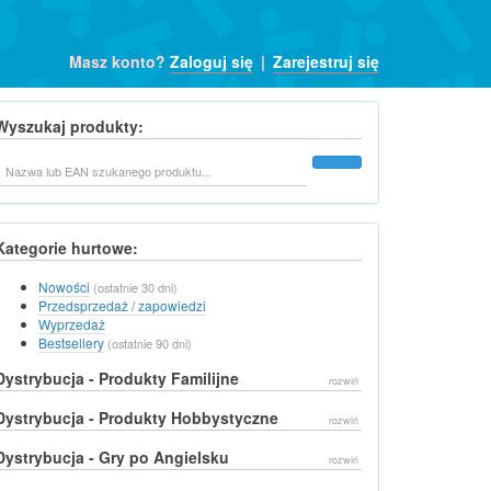
Masz konto?
Zaloguj się
|
Zarejestruj się
Wyszukaj produkty:
Szukaj
Kategorie hurtowe:
Nowości
(ostatnie 30 dni)
Przedsprzedaż / zapowiedzi
Wyprzedaż
Bestsellery
(ostatnie 90 dni)
Dystrybucja - Produkty Familijne
rozwiń
Dystrybucja - Produkty Hobbystyczne
rozwiń
Dystrybucja - Gry po Angielsku
rozwiń