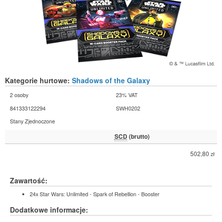
Kategorie hurtowe:
Shadows of the Galaxy
2 osoby
23% VAT
841333122294
SWH0202
Stany Zjednoczone
SCD
(brutto)
502,80
zł
Zawartość:
24x Star Wars: Unlimited - Spark of Rebellion - Booster
Dodatkowe informacje: