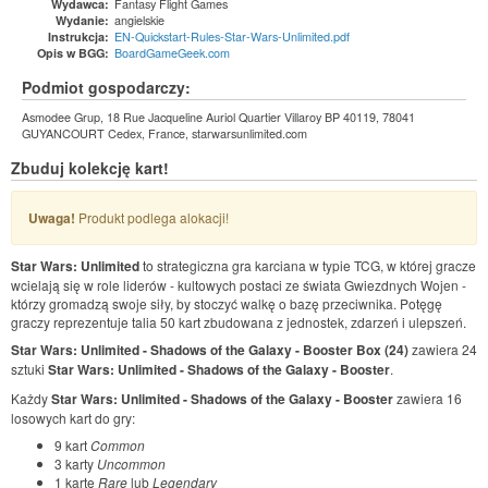
Fantasy Flight Games
Wydawca:
angielskie
Wydanie:
EN-Quickstart-Rules-Star-Wars-Unlimited.pdf
Instrukcja:
BoardGameGeek.com
Opis w BGG:
Podmiot gospodarczy:
Asmodee Grup, 18 Rue Jacqueline Auriol Quartier Villaroy BP 40119, 78041
GUYANCOURT Cedex, France, starwarsunlimited.com
Zbuduj kolekcję kart!
Uwaga!
Produkt podlega alokacji!
Star Wars: Unlimited
to strategiczna gra karciana w typie TCG, w której gracze
wcielają się w role liderów - kultowych postaci ze świata Gwiezdnych Wojen -
którzy gromadzą swoje siły, by stoczyć walkę o bazę przeciwnika. Potęgę
graczy reprezentuje talia 50 kart zbudowana z jednostek, zdarzeń i ulepszeń.
Star Wars: Unlimited - Shadows of the Galaxy -
Booster Box (24)
zawiera 24
sztuki
Star Wars: Unlimited - Shadows of the Galaxy - Booster
.
Każdy
Star Wars: Unlimited - Shadows of the Galaxy - Booster
zawiera 16
losowych kart do gry:
9 kart
Common
3 karty
Uncommon
1 kartę
Rare
lub
Legendary