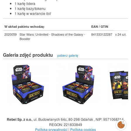
1 kartę lidera
1 kartę bazy/tokenu
1 kartę w wariancie
foil
W skład pakietu wchodzą:
EAN / GTIN
2020059
Star Wars: Unlimited - Shadows of the Galaxy -
841333122287
x 24
szt.
Booster
Galeria zdjęć produktu
pobierz galerię
Rebel Sp. z o.o.
,
ul. Budowlanych 64c, 80-298 Gdańsk
,
NIP: 9571068214
,
Zarządzaj
REGON: 221833849
preferencjami
cookies
Polityka prywatności
|
Polityka cookies