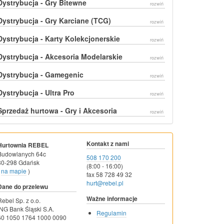
Dystrybucja - Gry Bitewne
rozwiń
Dystrybucja - Gry Karciane (TCG)
rozwiń
Dystrybucja - Karty Kolekcjonerskie
rozwiń
Dystrybucja - Akcesoria Modelarskie
rozwiń
Dystrybucja - Gamegenic
rozwiń
Dystrybucja - Ultra Pro
rozwiń
Sprzedaż hurtowa - Gry i Akcesoria
rozwiń
Kontakt z nami
Hurtownia REBEL
Budowlanych 64c
508 170 200
80-298 Gdańsk
(8:00 - 16:00)
na mapie
)
fax 58 728 49 32
hurt@rebel.pl
Dane do przelewu
Ważne informacje
Rebel Sp. z o.o.
ING Bank Śląski S.A.
Regulamin
60 1050 1764 1000 0090