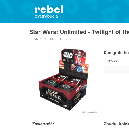
Star Wars: Unlimited - Twilight of t
( EAN-13:
0841333122232 )
Kategorie h
23% VAT
Zawartość:
Zbuduj kolek