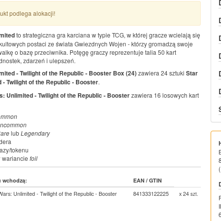
kt podlega alokacji!
imited
to strategiczna gra karciana w typie TCG, w której gracze wcielają się
- kultowych postaci ze świata Gwiezdnych Wojen - którzy gromadzą swoje
 walkę o bazę przeciwnika. Potęgę graczy reprezentuje talia 50 kart
nostek, zdarzeń i ulepszeń.
mited - Twilight of the Republic - Booster Box (24)
zawiera 24 sztuki
Star
 - Twilight of the Republic - Booster
.
: Unlimited - Twilight of the Republic - Booster
zawiera 16 losowych kart
ommon
ncommon
are
lub
Legendary
idera
bazy/tokenu
w wariancie
foil
(
u wchodzą:
EAN / GTIN
Wars: Unlimited - Twilight of the Republic - Booster
841333122225
x 24
szt.