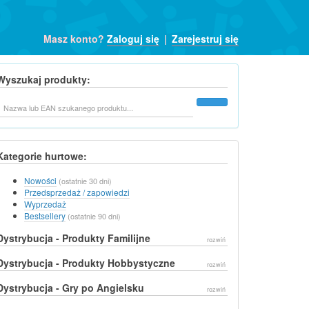
Masz konto?
Zaloguj się
|
Zarejestruj się
Wyszukaj produkty:
Szukaj
Kategorie hurtowe:
Nowości
(ostatnie 30 dni)
Przedsprzedaż / zapowiedzi
Wyprzedaż
Bestsellery
(ostatnie 90 dni)
Dystrybucja - Produkty Familijne
rozwiń
Dystrybucja - Produkty Hobbystyczne
rozwiń
Dystrybucja - Gry po Angielsku
rozwiń