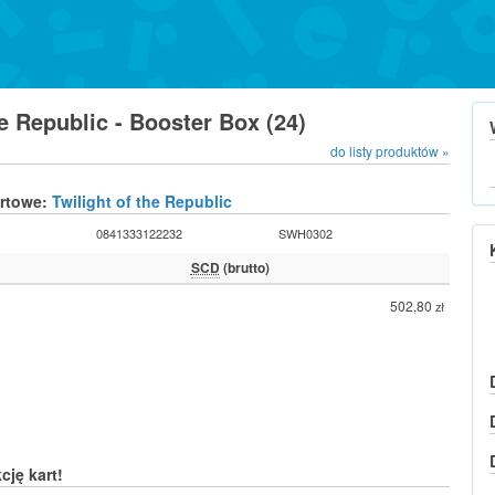
he Republic - Booster Box (24)
do listy produktów »
urtowe:
Twilight of the Republic
0841333122232
SWH0302
SCD
(brutto)
502,80
zł
cję kart!