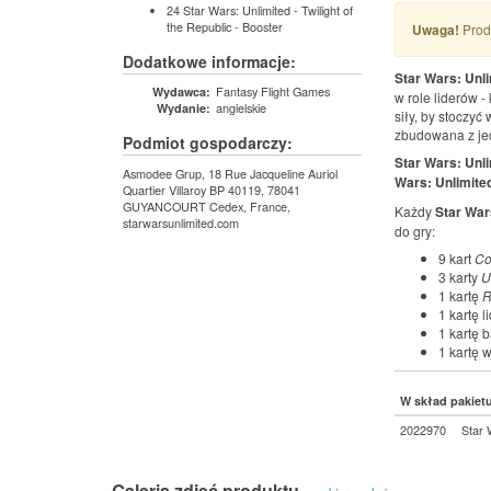
24 Star Wars: Unlimited - Twilight of
the Republic - Booster
Uwaga!
Produ
Dodatkowe informacje:
Star Wars: Unl
Fantasy Flight Games
Wydawca:
w role liderów 
angielskie
Wydanie:
siły, by stoczyć
zbudowana z jed
Podmiot gospodarczy:
Star Wars: Unli
Asmodee Grup, 18 Rue Jacqueline Auriol
Wars: Unlimited
Quartier Villaroy BP 40119, 78041
GUYANCOURT Cedex, France,
Każdy
Star Wars
starwarsunlimited.com
do gry:
9 kart
C
3 karty
U
1 kartę
R
1 kartę l
1 kartę 
1 kartę 
W skład pakiet
2022970
Star 
Galeria zdjęć produktu