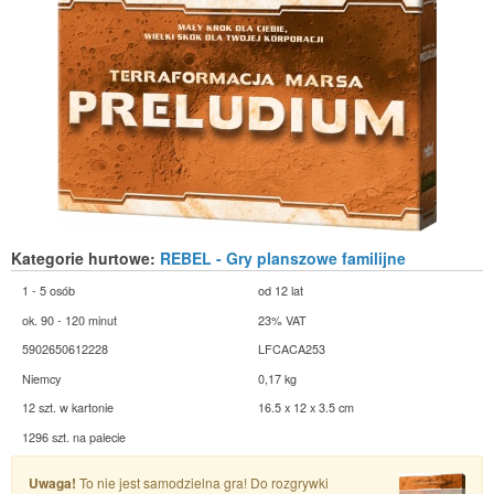
Kategorie hurtowe:
REBEL - Gry planszowe familijne
1 - 5 osób
od 12 lat
ok. 90 - 120 minut
23% VAT
5902650612228
LFCACA253
Niemcy
0,17 kg
12 szt. w kartonie
16.5 x 12 x 3.5 cm
1296 szt. na palecie
Uwaga!
To nie jest samodzielna gra! Do rozgrywki