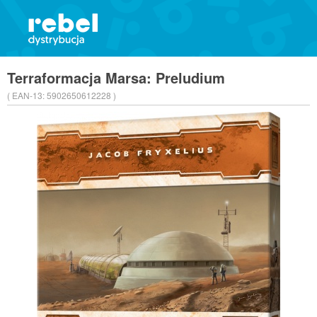
Terraformacja Marsa: Preludium
( EAN-13:
5902650612228 )