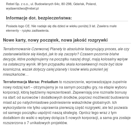
Rebel Sp. z o.o., ul. Budowlanych 64c, 80-298, Gdańsk, Poland,
wydawnictwo@rebel.pl
Informacje dot. bezpieczeństwa:
Posiada logo CE. Nie nadaje się dla dzieci w wieku poniżej 3 lat. Zawiera małe
elementy - ryzyko zadławienia.
Nowe karty, nowy początek, nowa jakość rozgrywki
Terraformowanie Czerwonej Planety to absolutnie fascynujący proces, ale czy
zastanawialiście się kiedyś, jak to się zaczęło? Czasem pozornie błahe
decyzje, które podejmujemy na początku naszej drogi, mają kolosalny wpływ
na ostateczny wynik. W tym przypadku skala konsekwencji może być iście
kosmiczna, wszak dotyczy całej planety i losów wielu pokoleń jej
mieszkańców…
Terraformacja Marsa: Preludium
to rozszerzenie, wprowadzające zupełnie
nowy rodzaj kart – otrzymujemy je na samym początku gry, na etapie wyboru
korporacji, którą będziemy reprezentowali. Zapewniają one rozmaite bonusy
na start: od surowców i dodatkowych środków, poprzez możliwość budowania
miast aż po natychmiastowe podniesienie wskaźników globalnych. Ich
wykorzystanie nie tylko usprawnia pierwszą część rozgrywki, ale też pozwala
od samego początku uspójnić naszą strategię. Oprócz tego wraz z tym
dodatkiem do walki o wpływy dołącza 5 nowych korporacji, a sama gra zostaje
rozszerzona o 7 unikatowych projektów.