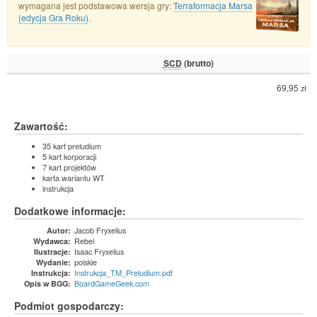
wymagana jest podstawowa wersja gry:
Terraformacja Marsa
(edycja Gra Roku)
.
SCD
(brutto)
69,95
zł
Zawartość:
35 kart preludium
5 kart korporacji
7 kart projektów
karta wariantu WT
instrukcja
Dodatkowe informacje:
Jacob Fryxelius
Autor:
Rebel
Wydawca:
Isaac Fryxelius
Ilustracje:
polskie
Wydanie:
Instrukcja_TM_Preludium.pdf
Instrukcja:
BoardGameGeek.com
Opis w BGG:
Podmiot gospodarczy: