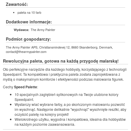
Zawartość:
paleta na 10 farb
Dodatkowe informacje:
The Army Painter
Wydawca:
Podmiot gospodarczy:
The Army Painter APS, Christiansmindevej 12, 8660 Skanderborg, Denmark,
contact@thearmypainter.com
Rewolucyjna paleta, gotowa na każdą przygodę malarską!
Oto perfekcyjne narzędzie dla każdego hobbysty, korzystającego z technologii
Speedpaint. Ta kompaktowa i praktyczna paleta została zaprojektowana z
myślą o maksymalnym komforcie i efektywności podczas malowania figurek.
Cechy
Speed Palette
:
10 specjalnych zagłębień sylikonowych na Twoje ulubione kolory
Speedpaint.
Wystarczy wlać wybrane farby, a po skończonym malowaniu pozwolić
im wyschnąć. Następnie delikatnie "wypchnąć" wyschnięte resztki, aby
oczyścić paletę na kolejny projekt!
Wielokrotnego użytku, wygodna i kompaktowa, idealna dla hobbystów
na każdym poziomie zaawansowania.