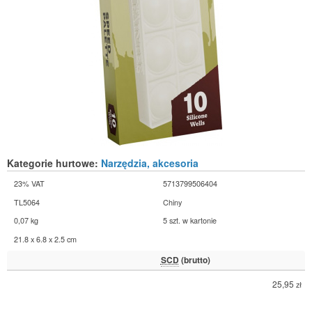
Kategorie hurtowe:
Narzędzia, akcesoria
23% VAT
5713799506404
TL5064
Chiny
0,07 kg
5 szt. w kartonie
21.8 x 6.8 x 2.5 cm
SCD
(brutto)
25,95
zł