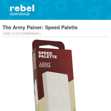
The Army Painer: Speed Palette
( EAN-13:
5713799506404 )