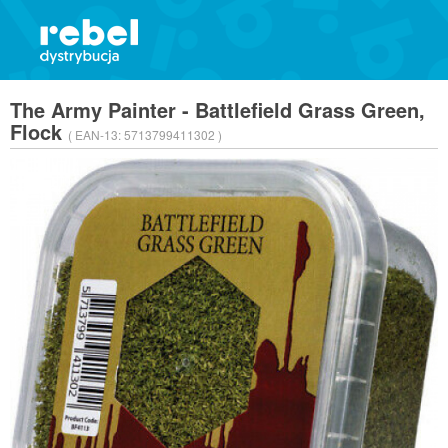
The Army Painter - Battlefield Grass Green,
Flock
( EAN-13:
5713799411302 )