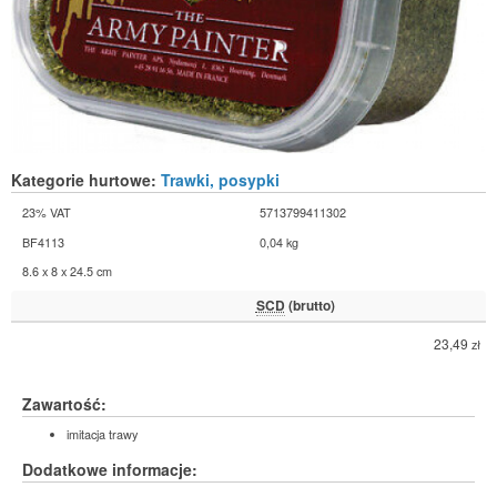
Kategorie hurtowe:
Trawki, posypki
23% VAT
5713799411302
BF4113
0,04 kg
8.6 x 8 x 24.5 cm
SCD
(brutto)
23,49
zł
Zawartość:
imitacja trawy
Dodatkowe informacje: