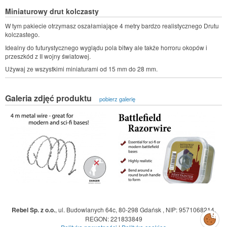
Miniaturowy drut kolczasty
W tym pakiecie otrzymasz oszałamiające 4 metry bardzo realistycznego Drutu
kolczastego.
Idealny do futurystycznego wyglądu pola bitwy ale także horroru okopów i
przeszkód z II wojny światowej.
Używaj ze wszystkimi miniaturami od 15 mm do 28 mm.
Galeria zdjęć produktu
pobierz galerię
Rebel Sp. z o.o.
,
ul. Budowlanych 64c, 80-298 Gdańsk
,
NIP: 9571068214
,
Zarządzaj
REGON: 221833849
preferencjami
cookies