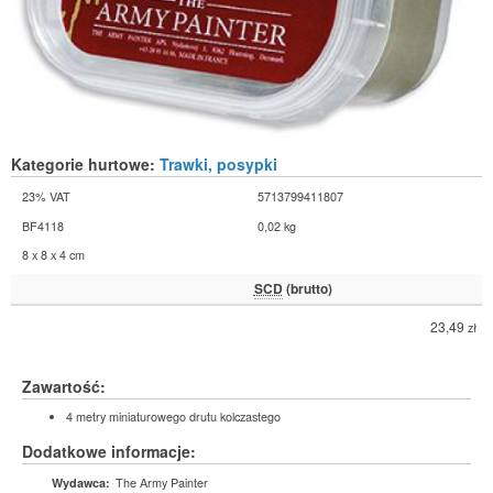
Kategorie hurtowe:
Trawki, posypki
23% VAT
5713799411807
BF4118
0,02 kg
8 x 8 x 4 cm
SCD
(brutto)
23,49
zł
Zawartość:
4 metry miniaturowego drutu kolczastego
Dodatkowe informacje:
The Army Painter
Wydawca: