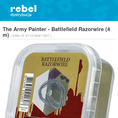
The Army Painter - Battlefield Razorwire (4
m)
( EAN-13:
5713799411807 )