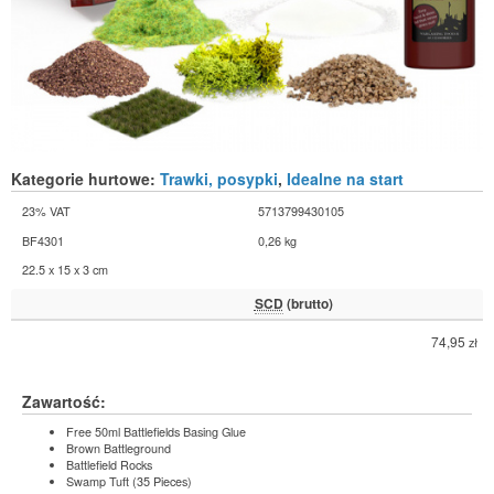
Kategorie hurtowe:
Trawki, posypki
,
Idealne na start
23% VAT
5713799430105
BF4301
0,26 kg
22.5 x 15 x 3 cm
SCD
(brutto)
74,95
zł
Zawartość:
Free 50ml Battlefields Basing Glue
Brown Battleground
Battlefield Rocks
Swamp Tuft (35 Pieces)