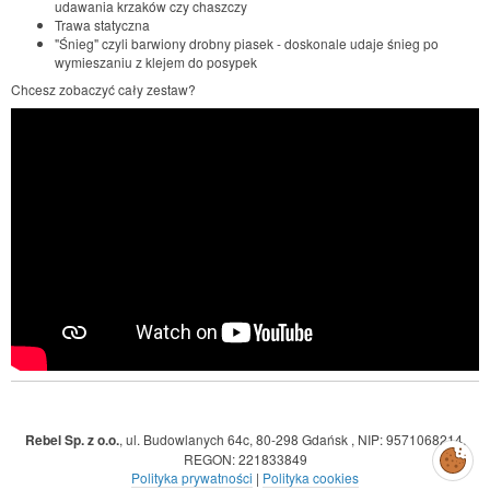
udawania krzaków czy chaszczy
Trawa statyczna
"Śnieg" czyli barwiony drobny piasek - doskonale udaje śnieg po
wymieszaniu z klejem do posypek
Chcesz zobaczyć cały zestaw?
Rebel Sp. z o.o.
,
ul. Budowlanych 64c, 80-298 Gdańsk
,
NIP: 9571068214
,
Zarządzaj
REGON: 221833849
preferencjami
cookies
Polityka prywatności
|
Polityka cookies