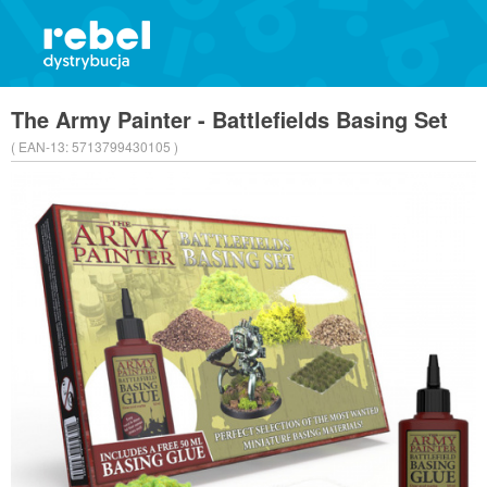
The Army Painter - Battlefields Basing Set
( EAN-13:
5713799430105 )