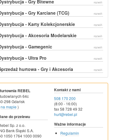
Dystrybucja - Gry Bitewne
rozwiń
Dystrybucja - Gry Karciane (TCG)
rozwiń
Dystrybucja - Karty Kolekcjonerskie
rozwiń
Dystrybucja - Akcesoria Modelarskie
rozwiń
Dystrybucja - Gamegenic
rozwiń
Dystrybucja - Ultra Pro
rozwiń
Sprzedaż hurtowa - Gry i Akcesoria
rozwiń
Kontakt z nami
Hurtownia REBEL
Budowlanych 64c
508 170 200
80-298 Gdańsk
(8:00 - 16:00)
na mapie
)
fax 58 728 49 32
hurt@rebel.pl
Dane do przelewu
Ważne informacje
Rebel Sp. z o.o.
ING Bank Śląski S.A.
Regulamin
60 1050 1764 1000 0090