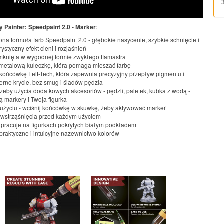
 Painter: Speedpaint 2.0 - Marker
:
na formuła farb Speedpaint 2.0 - głębokie nasycenie, szybkie schnięcie i
ystyczny efekt cieni i rozjaśnień
mknięta w wygodnej formie zwykłego flamastra
metalową kuleczkę, która pomaga mieszać farbę
końcówkę Felt-Tech, która zapewnia precyzyjny przepływ pigmentu i
rne krycie, bez smug i śladów pędzla
rzeby użycia dodatkowych akcesoriów - pędzli, paletek, kubka z wodą -
ą markery i Twoja figurka
 użyciu - wciśnij końcówkę w skuwkę, żeby aktywować marker
wstrząśnięcia przed każdym użyciem
j pracuje na figurkach pokrytych białym podkładem
praktyczne i intuicyjne nazewnictwo kolorów