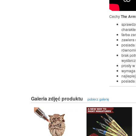
Cechy
The Army
sprawdzo
charakter
farba za
zawiera 
posiada 
równomie
brak pot
wystarcz
prosty w
wymaga 
najlepie
posiada 
Galeria zdjęć produktu
pobierz galerię