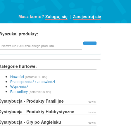
Masz konto?
Zaloguj się
|
Zarejestruj się
Wyszukaj produkty:
Szukaj
Kategorie hurtowe:
Nowości
(ostatnie 30 dni)
Przedsprzedaż / zapowiedzi
Wyprzedaż
Bestsellery
(ostatnie 90 dni)
Dystrybucja - Produkty Familijne
rozwiń
Dystrybucja - Produkty Hobbystyczne
rozwiń
Dystrybucja - Gry po Angielsku
rozwiń