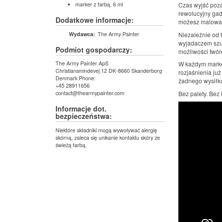
marker z farbą, 6 ml
Czas wyjść poza
rewolucyjny gad
Dodatkowe informacje:
możesz malować 
The Army Painter
Wydawca:
Niezależnie od 
wyjadaczem szuk
Podmiot gospodarczy:
możliwości twór
The Army Painter ApS
W każdym marker
Christiansmindevej 12 DK-8660 Skanderborg
rozjaśnienia już
Denmark Phone:
żadnego wysiłk
+45 28911656
contact@thearmypainter.com
Bez palety. Bez
Informacje dot.
bezpieczeństwa:
Niektóre składniki mogą wywoływać alergię
skórną, zaleca się unikanie kontaktu skóry ze
świeżą farbą.