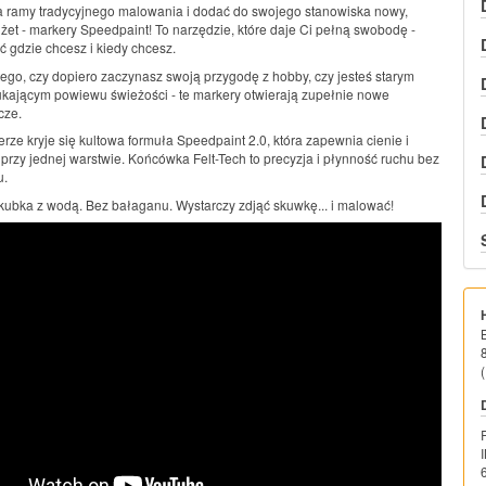
 ramy tradycyjnego malowania i dodać do swojego stanowiska nowy,
żet - markery Speedpaint! To narzędzie, które daje Ci pełną swobodę -
gdzie chcesz i kiedy chcesz.
tego, czy dopiero zaczynasz swoją przygodę z hobby, czy jesteś starym
ającym powiewu świeżości - te markery otwierają zupełnie nowe
cze.
ze kryje się kultowa formuła Speedpaint 2.0, która zapewnia cienie i
 przy jednej warstwie. Końcówka Felt-Tech to precyzja i płynność ruchu bez
u.
 kubka z wodą. Bez bałaganu. Wystarczy zdjąć skuwkę... i malować!
(