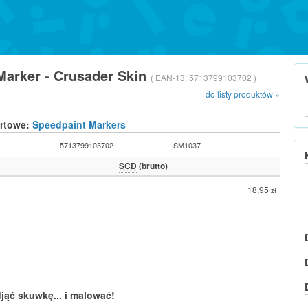
 Marker - Crusader Skin
( EAN-13:
5713799103702 )
do listy produktów »
urtowe:
Speedpaint Markers
5713799103702
SM1037
SCD
(brutto)
18,95
zł
jąć skuwkę... i malować!