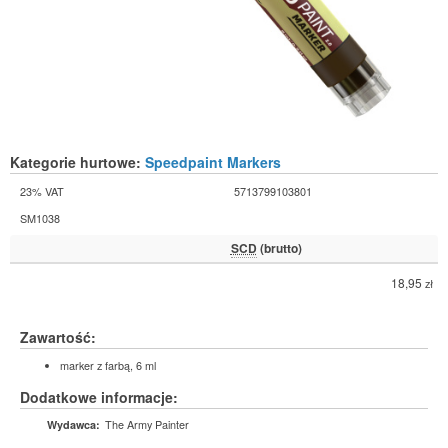
Kategorie hurtowe:
Speedpaint Markers
23% VAT
5713799103801
SM1038
SCD
(brutto)
18,95
zł
Zawartość:
marker z farbą, 6 ml
Dodatkowe informacje:
The Army Painter
Wydawca: