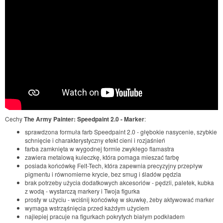
Cechy
The Army Painter: Speedpaint 2.0 - Marker
:
sprawdzona formuła farb Speedpaint 2.0 - głębokie nasycenie, szybkie
schnięcie i charakterystyczny efekt cieni i rozjaśnień
farba zamknięta w wygodnej formie zwykłego flamastra
zawiera metalową kuleczkę, która pomaga mieszać farbę
posiada końcówkę Felt-Tech, która zapewnia precyzyjny przepływ
pigmentu i równomierne krycie, bez smug i śladów pędzla
brak potrzeby użycia dodatkowych akcesoriów - pędzli, paletek, kubka
z wodą - wystarczą markery i Twoja figurka
prosty w użyciu - wciśnij końcówkę w skuwkę, żeby aktywować marker
wymaga wstrząśnięcia przed każdym użyciem
najlepiej pracuje na figurkach pokrytych białym podkładem