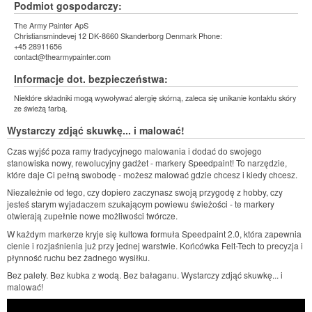
Podmiot gospodarczy:
The Army Painter ApS
Christiansmindevej 12 DK-8660 Skanderborg Denmark Phone:
+45 28911656
contact@thearmypainter.com
Informacje dot. bezpieczeństwa:
Niektóre składniki mogą wywoływać alergię skórną, zaleca się unikanie kontaktu skóry
ze świeżą farbą.
Wystarczy zdjąć skuwkę... i malować!
Czas wyjść poza ramy tradycyjnego malowania i dodać do swojego
stanowiska nowy, rewolucyjny gadżet - markery Speedpaint! To narzędzie,
które daje Ci pełną swobodę - możesz malować gdzie chcesz i kiedy chcesz.
Niezależnie od tego, czy dopiero zaczynasz swoją przygodę z hobby, czy
jesteś starym wyjadaczem szukającym powiewu świeżości - te markery
otwierają zupełnie nowe możliwości twórcze.
W każdym markerze kryje się kultowa formuła Speedpaint 2.0, która zapewnia
cienie i rozjaśnienia już przy jednej warstwie. Końcówka Felt-Tech to precyzja i
płynność ruchu bez żadnego wysiłku.
Bez palety. Bez kubka z wodą. Bez bałaganu. Wystarczy zdjąć skuwkę... i
malować!