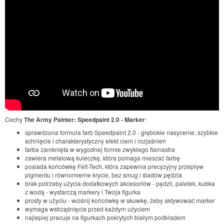
Cechy
The Army Painter: Speedpaint 2.0 - Marker
:
sprawdzona formuła farb Speedpaint 2.0 - głębokie nasycenie, szybkie
schnięcie i charakterystyczny efekt cieni i rozjaśnień
farba zamknięta w wygodnej formie zwykłego flamastra
zawiera metalową kuleczkę, która pomaga mieszać farbę
posiada końcówkę Felt-Tech, która zapewnia precyzyjny przepływ
pigmentu i równomierne krycie, bez smug i śladów pędzla
brak potrzeby użycia dodatkowych akcesoriów - pędzli, paletek, kubka
z wodą - wystarczą markery i Twoja figurka
prosty w użyciu - wciśnij końcówkę w skuwkę, żeby aktywować marker
wymaga wstrząśnięcia przed każdym użyciem
najlepiej pracuje na figurkach pokrytych białym podkładem