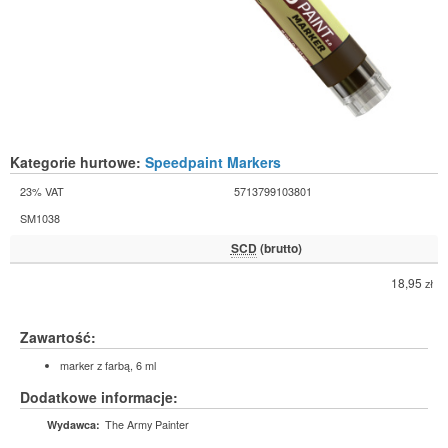
Kategorie hurtowe:
Speedpaint Markers
23% VAT
5713799103801
SM1038
SCD
(brutto)
18,95
zł
Zawartość:
marker z farbą, 6 ml
Dodatkowe informacje:
The Army Painter
Wydawca: