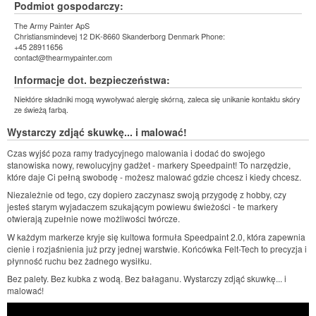
Podmiot gospodarczy:
The Army Painter ApS
Christiansmindevej 12 DK-8660 Skanderborg Denmark Phone:
+45 28911656
contact@thearmypainter.com
Informacje dot. bezpieczeństwa:
Niektóre składniki mogą wywoływać alergię skórną, zaleca się unikanie kontaktu skóry
ze świeżą farbą.
Wystarczy zdjąć skuwkę... i malować!
Czas wyjść poza ramy tradycyjnego malowania i dodać do swojego
stanowiska nowy, rewolucyjny gadżet - markery Speedpaint! To narzędzie,
które daje Ci pełną swobodę - możesz malować gdzie chcesz i kiedy chcesz.
Niezależnie od tego, czy dopiero zaczynasz swoją przygodę z hobby, czy
jesteś starym wyjadaczem szukającym powiewu świeżości - te markery
otwierają zupełnie nowe możliwości twórcze.
W każdym markerze kryje się kultowa formuła Speedpaint 2.0, która zapewnia
cienie i rozjaśnienia już przy jednej warstwie. Końcówka Felt-Tech to precyzja i
płynność ruchu bez żadnego wysiłku.
Bez palety. Bez kubka z wodą. Bez bałaganu. Wystarczy zdjąć skuwkę... i
malować!