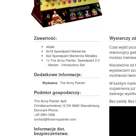
Zawartość:
Wystarczy zd
stojak
Czas wyjść poza
6x18 Speedpaint Markerów
rewolucyjny gad
6x2 Speedpaint Markerów Metallics
możesz malować 
1x The Army Painter: Speedpaint 2.0
- Marker - Introductory Set
Niezależnie od 
wyjadaczem szuk
Dodatkowe informacje:
możliwości twór
The Army Painter
W każdym marker
Wydawca:
rozjaśnienia już
Podmiot gospodarczy:
żadnego wysiłk
The Army Painter ApS
Bez palety. Bez
Christiansmindevej 12 DK-8660 Skanderborg
Denmark Phone:
+45 28911656
contact@thearmypainter.com
Informacje dot.
bezpieczeństwa: