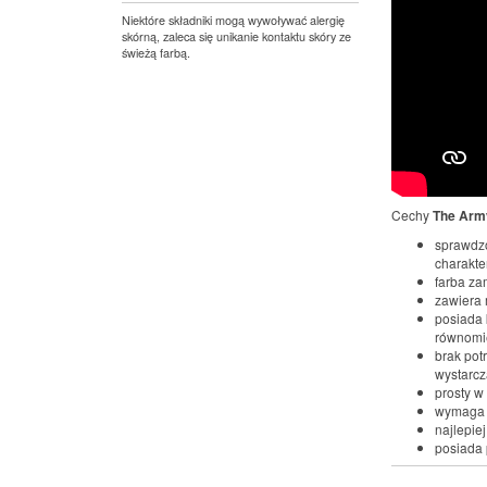
Niektóre składniki mogą wywoływać alergię
skórną, zaleca się unikanie kontaktu skóry ze
świeżą farbą.
Cechy
The Army
sprawdzo
charakter
farba za
zawiera 
posiada 
równomie
brak pot
wystarcz
prosty w
wymaga 
najlepie
posiada 