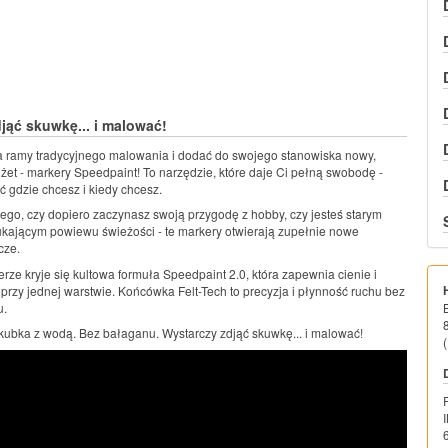
jąć skuwkę... i malować!
 ramy tradycyjnego malowania i dodać do swojego stanowiska nowy,
żet - markery Speedpaint! To narzędzie, które daje Ci pełną swobodę -
gdzie chcesz i kiedy chcesz.
tego, czy dopiero zaczynasz swoją przygodę z hobby, czy jesteś starym
ającym powiewu świeżości - te markery otwierają zupełnie nowe
cze.
ze kryje się kultowa formuła Speedpaint 2.0, która zapewnia cienie i
 przy jednej warstwie. Końcówka Felt-Tech to precyzja i płynność ruchu bez
u.
 kubka z wodą. Bez bałaganu. Wystarczy zdjąć skuwkę... i malować!
(