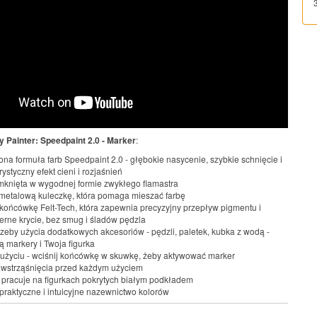
 Painter: Speedpaint 2.0 - Marker
:
na formuła farb Speedpaint 2.0 - głębokie nasycenie, szybkie schnięcie i
ystyczny efekt cieni i rozjaśnień
mknięta w wygodnej formie zwykłego flamastra
metalową kuleczkę, która pomaga mieszać farbę
końcówkę Felt-Tech, która zapewnia precyzyjny przepływ pigmentu i
rne krycie, bez smug i śladów pędzla
rzeby użycia dodatkowych akcesoriów - pędzli, paletek, kubka z wodą -
ą markery i Twoja figurka
 użyciu - wciśnij końcówkę w skuwkę, żeby aktywować marker
wstrząśnięcia przed każdym użyciem
j pracuje na figurkach pokrytych białym podkładem
praktyczne i intuicyjne nazewnictwo kolorów