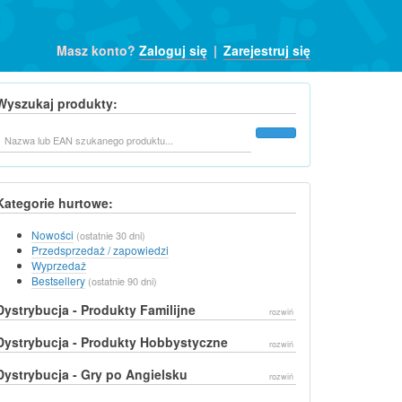
Masz konto?
Zaloguj się
|
Zarejestruj się
Wyszukaj produkty:
Szukaj
Kategorie hurtowe:
Nowości
(ostatnie 30 dni)
Przedsprzedaż / zapowiedzi
Wyprzedaż
Bestsellery
(ostatnie 90 dni)
Dystrybucja - Produkty Familijne
rozwiń
Dystrybucja - Produkty Hobbystyczne
rozwiń
Dystrybucja - Gry po Angielsku
rozwiń