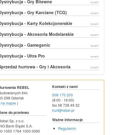
Dystrybucja - Gry Bitewne
rozwiń
Dystrybucja - Gry Karciane (TCG)
rozwiń
Dystrybucja - Karty Kolekcjonerskie
rozwiń
Dystrybucja - Akcesoria Modelarskie
rozwiń
Dystrybucja - Gamegenic
rozwiń
Dystrybucja - Ultra Pro
rozwiń
Sprzedaż hurtowa - Gry i Akcesoria
rozwiń
Kontakt z nami
Hurtownia REBEL
Budowlanych 64c
508 170 200
80-298 Gdańsk
(8:00 - 16:00)
na mapie
)
fax 58 728 49 32
hurt@rebel.pl
Dane do przelewu
Ważne informacje
Rebel Sp. z o.o.
ING Bank Śląski S.A.
Regulamin
60 1050 1764 1000 0090