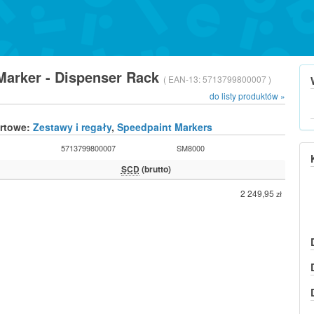
 Marker - Dispenser Rack
( EAN-13:
5713799800007 )
do listy produktów »
urtowe:
Zestawy i regały
,
Speedpaint Markers
5713799800007
SM8000
SCD
(brutto)
2 249,95
zł