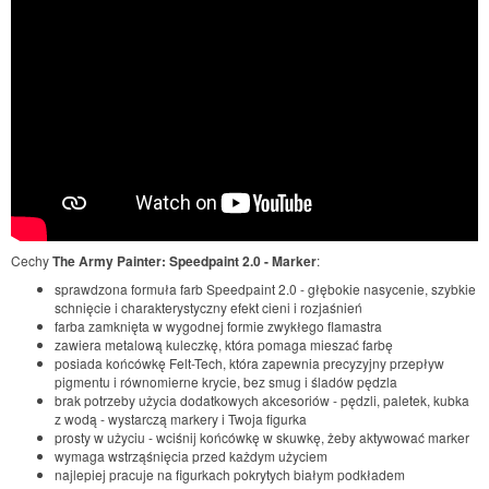
Cechy
The Army Painter: Speedpaint 2.0 - Marker
:
sprawdzona formuła farb Speedpaint 2.0 - głębokie nasycenie, szybkie
schnięcie i charakterystyczny efekt cieni i rozjaśnień
farba zamknięta w wygodnej formie zwykłego flamastra
zawiera metalową kuleczkę, która pomaga mieszać farbę
posiada końcówkę Felt-Tech, która zapewnia precyzyjny przepływ
pigmentu i równomierne krycie, bez smug i śladów pędzla
brak potrzeby użycia dodatkowych akcesoriów - pędzli, paletek, kubka
z wodą - wystarczą markery i Twoja figurka
prosty w użyciu - wciśnij końcówkę w skuwkę, żeby aktywować marker
wymaga wstrząśnięcia przed każdym użyciem
najlepiej pracuje na figurkach pokrytych białym podkładem