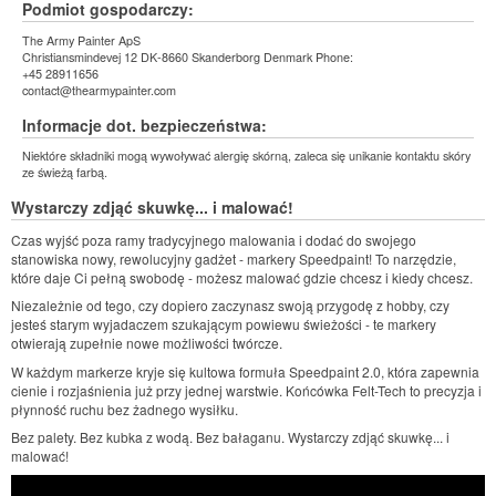
Podmiot gospodarczy:
The Army Painter ApS
Christiansmindevej 12 DK-8660 Skanderborg Denmark Phone:
+45 28911656
contact@thearmypainter.com
Informacje dot. bezpieczeństwa:
Niektóre składniki mogą wywoływać alergię skórną, zaleca się unikanie kontaktu skóry
ze świeżą farbą.
Wystarczy zdjąć skuwkę... i malować!
Czas wyjść poza ramy tradycyjnego malowania i dodać do swojego
stanowiska nowy, rewolucyjny gadżet - markery Speedpaint! To narzędzie,
które daje Ci pełną swobodę - możesz malować gdzie chcesz i kiedy chcesz.
Niezależnie od tego, czy dopiero zaczynasz swoją przygodę z hobby, czy
jesteś starym wyjadaczem szukającym powiewu świeżości - te markery
otwierają zupełnie nowe możliwości twórcze.
W każdym markerze kryje się kultowa formuła Speedpaint 2.0, która zapewnia
cienie i rozjaśnienia już przy jednej warstwie. Końcówka Felt-Tech to precyzja i
płynność ruchu bez żadnego wysiłku.
Bez palety. Bez kubka z wodą. Bez bałaganu. Wystarczy zdjąć skuwkę... i
malować!