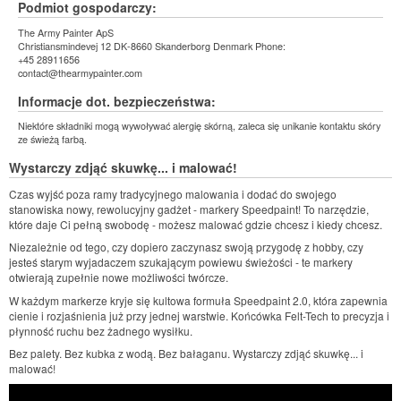
Podmiot gospodarczy:
The Army Painter ApS
Christiansmindevej 12 DK-8660 Skanderborg Denmark Phone:
+45 28911656
contact@thearmypainter.com
Informacje dot. bezpieczeństwa:
Niektóre składniki mogą wywoływać alergię skórną, zaleca się unikanie kontaktu skóry
ze świeżą farbą.
Wystarczy zdjąć skuwkę... i malować!
Czas wyjść poza ramy tradycyjnego malowania i dodać do swojego
stanowiska nowy, rewolucyjny gadżet - markery Speedpaint! To narzędzie,
które daje Ci pełną swobodę - możesz malować gdzie chcesz i kiedy chcesz.
Niezależnie od tego, czy dopiero zaczynasz swoją przygodę z hobby, czy
jesteś starym wyjadaczem szukającym powiewu świeżości - te markery
otwierają zupełnie nowe możliwości twórcze.
W każdym markerze kryje się kultowa formuła Speedpaint 2.0, która zapewnia
cienie i rozjaśnienia już przy jednej warstwie. Końcówka Felt-Tech to precyzja i
płynność ruchu bez żadnego wysiłku.
Bez palety. Bez kubka z wodą. Bez bałaganu. Wystarczy zdjąć skuwkę... i
malować!