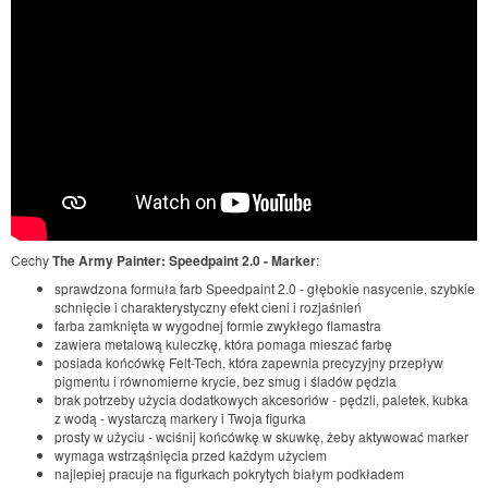
Cechy
The Army Painter: Speedpaint 2.0 - Marker
:
sprawdzona formuła farb Speedpaint 2.0 - głębokie nasycenie, szybkie
schnięcie i charakterystyczny efekt cieni i rozjaśnień
farba zamknięta w wygodnej formie zwykłego flamastra
zawiera metalową kuleczkę, która pomaga mieszać farbę
posiada końcówkę Felt-Tech, która zapewnia precyzyjny przepływ
pigmentu i równomierne krycie, bez smug i śladów pędzla
brak potrzeby użycia dodatkowych akcesoriów - pędzli, paletek, kubka
z wodą - wystarczą markery i Twoja figurka
prosty w użyciu - wciśnij końcówkę w skuwkę, żeby aktywować marker
wymaga wstrząśnięcia przed każdym użyciem
najlepiej pracuje na figurkach pokrytych białym podkładem