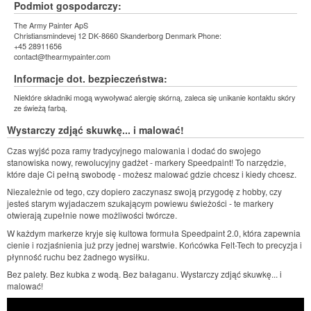
Podmiot gospodarczy:
The Army Painter ApS
Christiansmindevej 12 DK-8660 Skanderborg Denmark Phone:
+45 28911656
contact@thearmypainter.com
Informacje dot. bezpieczeństwa:
Niektóre składniki mogą wywoływać alergię skórną, zaleca się unikanie kontaktu skóry
ze świeżą farbą.
Wystarczy zdjąć skuwkę... i malować!
Czas wyjść poza ramy tradycyjnego malowania i dodać do swojego
stanowiska nowy, rewolucyjny gadżet - markery Speedpaint! To narzędzie,
które daje Ci pełną swobodę - możesz malować gdzie chcesz i kiedy chcesz.
Niezależnie od tego, czy dopiero zaczynasz swoją przygodę z hobby, czy
jesteś starym wyjadaczem szukającym powiewu świeżości - te markery
otwierają zupełnie nowe możliwości twórcze.
W każdym markerze kryje się kultowa formuła Speedpaint 2.0, która zapewnia
cienie i rozjaśnienia już przy jednej warstwie. Końcówka Felt-Tech to precyzja i
płynność ruchu bez żadnego wysiłku.
Bez palety. Bez kubka z wodą. Bez bałaganu. Wystarczy zdjąć skuwkę... i
malować!