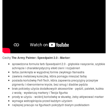
Cechy
The Army Painter: Speedpaint 2.0 - Marker
:
sprawdzona formuła farb Speedpaint 2.0 - głębokie nasycenie, szybkie
schnięcie i charakterystyczny efekt cieni i rozjaśnień
farba zamknięta w wygodnej formie zwykłego flamastra
zawiera metalową kuleczkę, która pomaga mieszać farbę
posiada końcówkę Felt-Tech, która zapewnia precyzyjny przepływ
pigmentu i równomierne krycie, bez smug i śladów pędzla
brak potrzeby użycia dodatkowych akcesoriów - pędzli, paletek, kubka
z wodą - wystarczą markery i Twoja figurka
prosty w użyciu - wciśnij końcówkę w skuwkę, żeby aktywować marker
wymaga wstrząśnięcia przed każdym użyciem
najlepiej pracuje na figurkach pokrytych białym podkładem