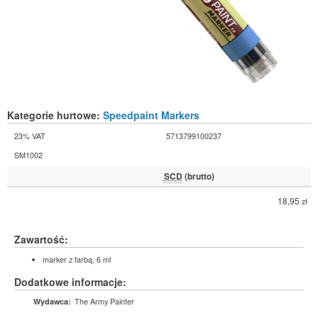
Kategorie hurtowe:
Speedpaint Markers
23% VAT
5713799100237
SM1002
SCD
(brutto)
18,95
zł
Zawartość:
marker z farbą, 6 ml
Dodatkowe informacje:
The Army Painter
Wydawca: