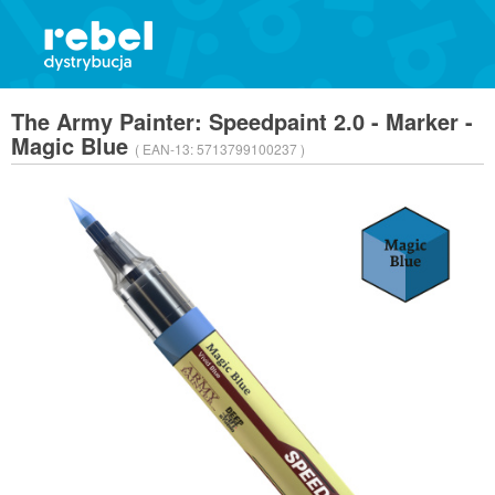
The Army Painter: Speedpaint 2.0 - Marker -
Magic Blue
( EAN-13:
5713799100237 )