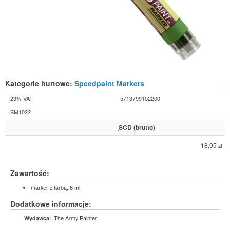
Kategorie hurtowe:
Speedpaint Markers
23% VAT
5713799102200
SM1022
SCD
(brutto)
18,95
zł
Zawartość:
marker z farbą, 6 ml
Dodatkowe informacje:
The Army Painter
Wydawca: