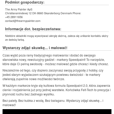
Podmiot gospodarczy:
The Army Painter ApS
Christiansmindevej 12 DK-8660 Skanderborg Denmark Phone:
+45 28911656
contact@thearmypainter.com
Informacje dot. bezpieczeństwa:
Niektóre składniki mogą wywoływać alergię skórną, zaleca się unikanie kontaktu skóry
ze świeżą farbą.
Wystarczy zdjąć skuwkę... i malować!
Czas wyjść poza ramy tradycyjnego malowania i dodać do swojego
stanowiska nowy, rewolucyjny gadżet - markery Speedpaint! To narzędzie,
które daje Ci pełną swobodę - możesz malować gdzie chcesz i kiedy chcesz.
Niezależnie od tego, czy dopiero zaczynasz swoją przygodę z hobby, czy
jesteś starym wyjadaczem szukającym powiewu świeżości - te markery
otwierają zupełnie nowe możliwości twórcze.
W każdym markerze kryje się kultowa formuła Speedpaint 2.0, która zapewnia
cienie i rozjaśnienia już przy jednej warstwie. Końcówka Felt-Tech to precyzja i
płynność ruchu bez żadnego wysiłku.
Bez palety. Bez kubka z wodą. Bez bałaganu. Wystarczy zdjąć skuwkę... i
malować!