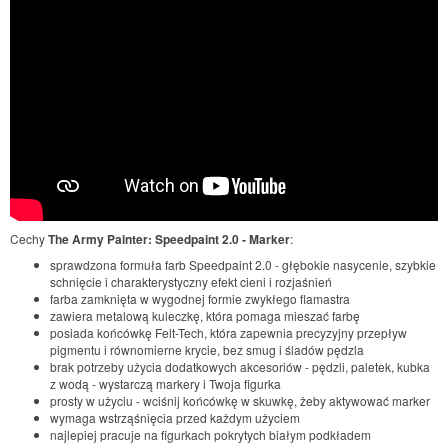
Cechy
The Army Painter: Speedpaint 2.0 - Marker
:
sprawdzona formuła farb Speedpaint 2.0 - głębokie nasycenie, szybkie
schnięcie i charakterystyczny efekt cieni i rozjaśnień
farba zamknięta w wygodnej formie zwykłego flamastra
zawiera metalową kuleczkę, która pomaga mieszać farbę
posiada końcówkę Felt-Tech, która zapewnia precyzyjny przepływ
pigmentu i równomierne krycie, bez smug i śladów pędzla
brak potrzeby użycia dodatkowych akcesoriów - pędzli, paletek, kubka
z wodą - wystarczą markery i Twoja figurka
prosty w użyciu - wciśnij końcówkę w skuwkę, żeby aktywować marker
wymaga wstrząśnięcia przed każdym użyciem
najlepiej pracuje na figurkach pokrytych białym podkładem