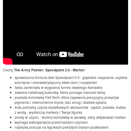
Cechy
The Army Painter: Speedpaint 2.0 - Marker
:
sprawdzona formuła farb Speedpaint 2.0 - głębokie nasycenie, szybkie
schnięcie i charakterystyczny efekt cieni i rozjaśnień
farba zamknięta w wygodnej formie zwykłego flamastra
zawiera metalową kuleczkę, która pomaga mieszać farbę
posiada końcówkę Felt-Tech, która zapewnia precyzyjny przepływ
pigmentu i równomierne krycie, bez smug i śladów pędzla
brak potrzeby użycia dodatkowych akcesoriów - pędzli, paletek, kubka
z wodą - wystarczą markery i Twoja figurka
prosty w użyciu - wciśnij końcówkę w skuwkę, żeby aktywować marker
wymaga wstrząśnięcia przed każdym użyciem
najlepiej pracuje na figurkach pokrytych białym podkładem