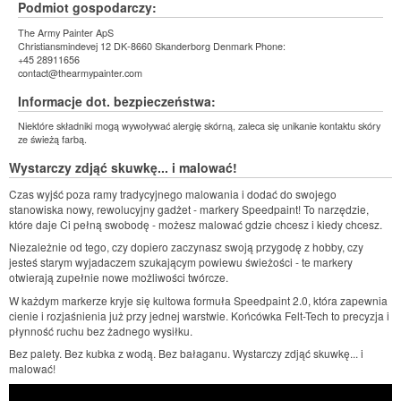
Podmiot gospodarczy:
The Army Painter ApS
Christiansmindevej 12 DK-8660 Skanderborg Denmark Phone:
+45 28911656
contact@thearmypainter.com
Informacje dot. bezpieczeństwa:
Niektóre składniki mogą wywoływać alergię skórną, zaleca się unikanie kontaktu skóry
ze świeżą farbą.
Wystarczy zdjąć skuwkę... i malować!
Czas wyjść poza ramy tradycyjnego malowania i dodać do swojego
stanowiska nowy, rewolucyjny gadżet - markery Speedpaint! To narzędzie,
które daje Ci pełną swobodę - możesz malować gdzie chcesz i kiedy chcesz.
Niezależnie od tego, czy dopiero zaczynasz swoją przygodę z hobby, czy
jesteś starym wyjadaczem szukającym powiewu świeżości - te markery
otwierają zupełnie nowe możliwości twórcze.
W każdym markerze kryje się kultowa formuła Speedpaint 2.0, która zapewnia
cienie i rozjaśnienia już przy jednej warstwie. Końcówka Felt-Tech to precyzja i
płynność ruchu bez żadnego wysiłku.
Bez palety. Bez kubka z wodą. Bez bałaganu. Wystarczy zdjąć skuwkę... i
malować!