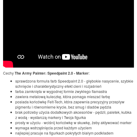
Cechy
The Army Painter: Speedpaint 2.0 - Marker
:
sprawdzona formuła farb Speedpaint 2.0 - głębokie nasycenie, szybkie
schnięcie i charakterystyczny efekt cieni i rozjaśnień
farba zamknięta w wygodnej formie zwykłego flamastra
zawiera metalową kuleczkę, która pomaga mieszać farbę
posiada końcówkę Felt-Tech, która zapewnia precyzyjny przepływ
pigmentu i równomierne krycie, bez smug i śladów pędzla
brak potrzeby użycia dodatkowych akcesoriów - pędzli, paletek, kubka
z wodą - wystarczą markery i Twoja figurka
prosty w użyciu - wciśnij końcówkę w skuwkę, żeby aktywować marker
wymaga wstrząśnięcia przed każdym użyciem
najlepiej pracuje na figurkach pokrytych białym podkładem