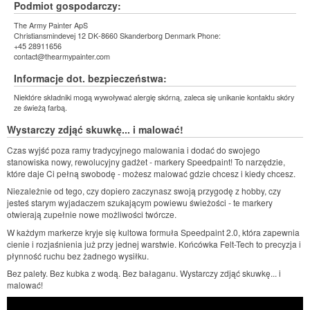
Podmiot gospodarczy:
The Army Painter ApS
Christiansmindevej 12 DK-8660 Skanderborg Denmark Phone:
+45 28911656
contact@thearmypainter.com
Informacje dot. bezpieczeństwa:
Niektóre składniki mogą wywoływać alergię skórną, zaleca się unikanie kontaktu skóry
ze świeżą farbą.
Wystarczy zdjąć skuwkę... i malować!
Czas wyjść poza ramy tradycyjnego malowania i dodać do swojego
stanowiska nowy, rewolucyjny gadżet - markery Speedpaint! To narzędzie,
które daje Ci pełną swobodę - możesz malować gdzie chcesz i kiedy chcesz.
Niezależnie od tego, czy dopiero zaczynasz swoją przygodę z hobby, czy
jesteś starym wyjadaczem szukającym powiewu świeżości - te markery
otwierają zupełnie nowe możliwości twórcze.
W każdym markerze kryje się kultowa formuła Speedpaint 2.0, która zapewnia
cienie i rozjaśnienia już przy jednej warstwie. Końcówka Felt-Tech to precyzja i
płynność ruchu bez żadnego wysiłku.
Bez palety. Bez kubka z wodą. Bez bałaganu. Wystarczy zdjąć skuwkę... i
malować!