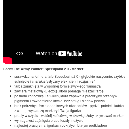
Cechy
The Army Painter: Speedpaint 2.0 - Marker
:
sprawdzona formuła farb Speedpaint 2.0 - głębokie nasycenie, szybkie
schnięcie i charakterystyczny efekt cieni i rozjaśnień
farba zamknięta w wygodnej formie zwykłego flamastra
zawiera metalową kuleczkę, która pomaga mieszać farbę
posiada końcówkę Felt-Tech, która zapewnia precyzyjny przepływ
pigmentu i równomierne krycie, bez smug i śladów pędzla
brak potrzeby użycia dodatkowych akcesoriów - pędzli, paletek, kubka
z wodą - wystarczą markery i Twoja figurka
prosty w użyciu - wciśnij końcówkę w skuwkę, żeby aktywować marker
wymaga wstrząśnięcia przed każdym użyciem
najlepiej pracuje na figurkach pokrytych białym podkładem