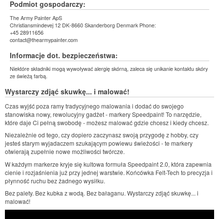
Podmiot gospodarczy:
The Army Painter ApS
Christiansmindevej 12 DK-8660 Skanderborg Denmark Phone:
+45 28911656
contact@thearmypainter.com
Informacje dot. bezpieczeństwa:
Niektóre składniki mogą wywoływać alergię skórną, zaleca się unikanie kontaktu skóry
ze świeżą farbą.
Wystarczy zdjąć skuwkę... i malować!
Czas wyjść poza ramy tradycyjnego malowania i dodać do swojego
stanowiska nowy, rewolucyjny gadżet - markery Speedpaint! To narzędzie,
które daje Ci pełną swobodę - możesz malować gdzie chcesz i kiedy chcesz.
Niezależnie od tego, czy dopiero zaczynasz swoją przygodę z hobby, czy
jesteś starym wyjadaczem szukającym powiewu świeżości - te markery
otwierają zupełnie nowe możliwości twórcze.
W każdym markerze kryje się kultowa formuła Speedpaint 2.0, która zapewnia
cienie i rozjaśnienia już przy jednej warstwie. Końcówka Felt-Tech to precyzja i
płynność ruchu bez żadnego wysiłku.
Bez palety. Bez kubka z wodą. Bez bałaganu. Wystarczy zdjąć skuwkę... i
malować!