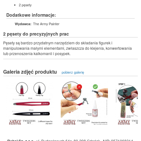
2 pęsety
Dodatkowe informacje:
The Army Painter
Wydawca:
2 pęsety do precyzyjnych prac
Pęsety są bardzo przydatnym narzędziem do składania figurek i
manipulowania małymi elementami, zwłaszcza do klejenia, konwertowania
lub przenoszenia kalkomanii i posypek.
Galeria zdjęć produktu
pobierz galerię
,
ul. Budowlanych 64c, 80-298 Gdańsk
,
NIP: 9571068214
,