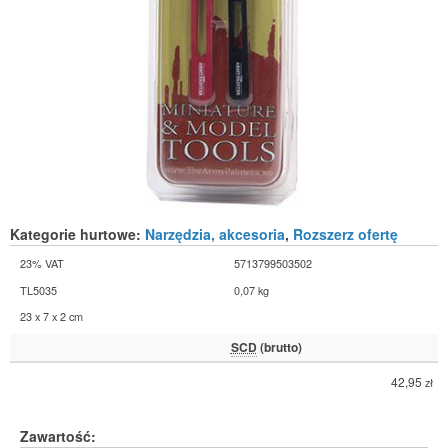
Kategorie hurtowe:
Narzędzia, akcesoria
,
Rozszerz ofertę
23% VAT
5713799503502
TL5035
0,07 kg
23 x 7 x 2 cm
SCD
(brutto)
42,95
zł
Zawartość: