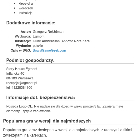
klepsydra
woreczek
instrukcja
Dodatkowe informacje:
Grzegorz Rejchtman
Autor:
Egmont
Wydawca:
Rune Andréasson, Annette Nora Kara
Ilustracje:
polskie
Wydanie:
BoardGameGeek.com
Opis w BGG:
Podmiot gospodarczy:
Story House Egmont
Inflancka 4C
00-189 Warszawa
recepcja@egmont.pl
tel. 48228384100
Informacje dot. bezpieczeństwa:
Posiada Logo CE. Nie nadaje się dla dzieci w wieku poniżej 3 lat. Zawiera małe
elementy - ryzyko zadławienia.
Popularna gra w wersji dla najmłodszych
Popularna gra teraz dostępna w wersji dla najmłodszych, z uroczymi dzikimi
zwierzętami na kafelkach.