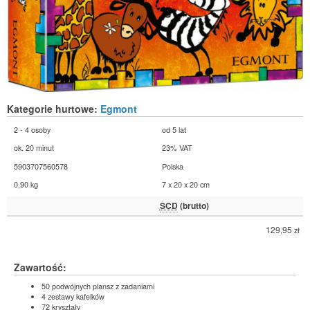
Kategorie hurtowe:
Egmont
2 - 4 osoby
od 5 lat
ok. 20 minut
23% VAT
5903707560578
Polska
0,90 kg
7 x 20 x 20 cm
SCD
(brutto)
129,95
zł
Zawartość:
50 podwójnych plansz z zadaniami
4 zestawy kafelków
72 kryształy