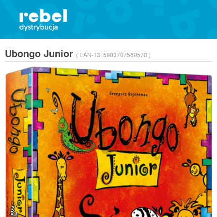
Ubongo Junior
( EAN-13:
5903707560578 )