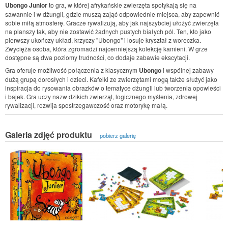
Ubongo Junior
to gra, w której afrykańskie zwierzęta spotykają się na
sawannie i w dżungli, gdzie muszą zająć odpowiednie miejsca, aby zapewnić
sobie miłą atmosferę. Gracze rywalizują, aby jak najszybciej ułożyć zwierzęta
na planszy tak, aby nie zostawić żadnych pustych białych pól. Ten, kto jako
pierwszy ukończy układ, krzyczy "Ubongo" i losuje kryształ z woreczka.
Zwycięża osoba, która zgromadzi najcenniejszą kolekcję kamieni. W grze
dostępne są dwa poziomy trudności, co dodaje zabawie ekscytacji.
Gra oferuje możliwość połączenia z klasycznym
Ubongo
i wspólnej zabawy
dużą grupą dorosłych i dzieci. Kafelki ze zwierzętami mogą także służyć jako
inspiracja do rysowania obrazków o tematyce dżungli lub tworzenia opowieści
i bajek. Gra uczy nazw dzikich zwierząt, logicznego myślenia, zdrowej
rywalizacji, rozwija spostrzegawczość oraz motorykę małą.
Galeria zdjęć produktu
pobierz galerię