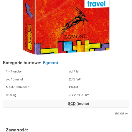
Kategorie hurtowe:
Egmont
1 - 4 osoby
od 7 lat
ok. 15 minut
23% VAT
5903707560707
Polska
0,90 kg
7 x 20 x 20 cm
SCD
(brutto)
59,95
zł
Zawartość: