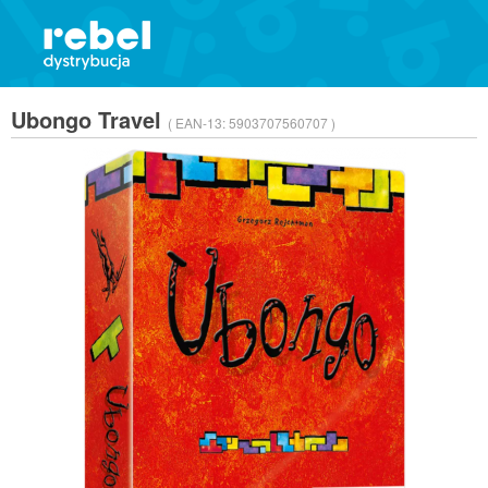
Ubongo Travel
( EAN-13:
5903707560707 )