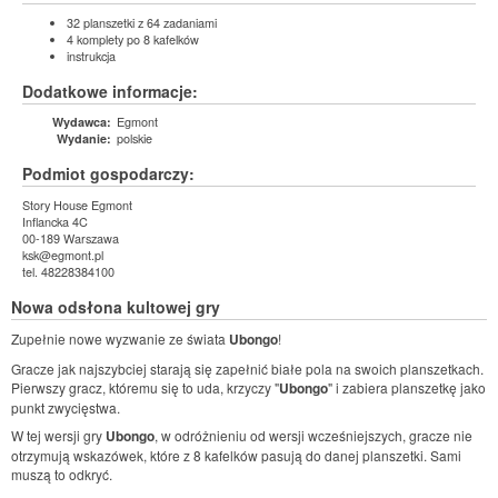
32 planszetki z 64 zadaniami
4 komplety po 8 kafelków
instrukcja
Dodatkowe informacje:
Egmont
Wydawca:
polskie
Wydanie:
Podmiot gospodarczy:
Story House Egmont
Inflancka 4C
00-189 Warszawa
ksk@egmont.pl
tel. 48228384100
Nowa odsłona kultowej gry
Zupełnie nowe wyzwanie ze świata
Ubongo
!
Gracze jak najszybciej starają się zapełnić białe pola na swoich planszetkach.
Pierwszy gracz, któremu się to uda, krzyczy "
Ubongo
" i zabiera planszetkę jako
punkt zwycięstwa.
W tej wersji gry
Ubongo
, w odróżnieniu od wersji wcześniejszych, gracze nie
otrzymują wskazówek, które z 8 kafelków pasują do danej planszetki. Sami
muszą to odkryć.