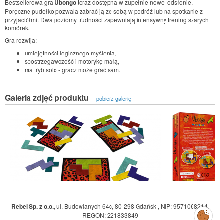
Bestsellerowa gra
Ubongo
teraz dostępna w zupełnie nowej odsłonie.
Poręczne pudełko pozwala zabrać ją ze sobą w podróż lub na spotkanie z
przyjaciółmi. Dwa poziomy trudności zapewniają intensywny trening szarych
komórek.
Gra rozwija:
umiejętności logicznego myślenia,
spostrzegawczość i motorykę małą,
ma tryb solo - gracz może grać sam.
Galeria zdjęć produktu
pobierz galerię
Rebel Sp. z o.o.
,
ul. Budowlanych 64c, 80-298 Gdańsk
,
NIP: 9571068214
,
Zarządzaj
REGON: 221833849
preferencjami
cookies