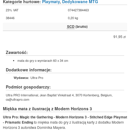
Kategorie hurtowe:
Playmaty
,
Dedykowane MTG
23% VAT
074427384463
38446
0,20 kg
SCD
(brutto)
91,95
zł
Zawartość:
mata do gry o wymiarach 60 x 34 cm
Dodatkowe informacje:
Ultra-Pro
Wydawca:
Podmiot gospodarczy:
Ultra PRO International, Jean Baptist Vinkstraat 4, 3070 Kortenberg, Belgium,
cs@ultrapro.com
Miękka mata z ilustracją z Modern Horizons 3
Ultra Pro: Magic the Gathering - Modern Horizons 3 - Stitched Edge Playmat
- Prismatic Ending
to miękka mata do gry z ilustracją karty z dodatku Modern
Horizons 3 autorstwa Dominika Mayera.