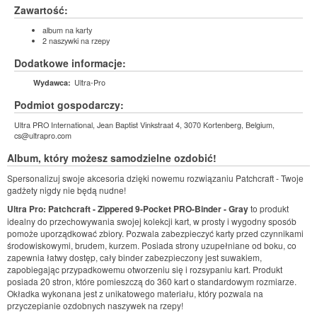
Zawartość:
album na karty
2 naszywki na rzepy
Dodatkowe informacje:
Ultra-Pro
Wydawca:
Podmiot gospodarczy:
Ultra PRO International, Jean Baptist Vinkstraat 4, 3070 Kortenberg, Belgium,
cs@ultrapro.com
Album, który możesz samodzielne ozdobić!
Spersonalizuj swoje akcesoria dzięki nowemu rozwiązaniu Patchcraft - Twoje
gadżety nigdy nie będą nudne!
Ultra Pro: Patchcraft - Zippered 9-Pocket PRO-Binder - Gray
to produkt
idealny do przechowywania swojej kolekcji kart, w prosty i wygodny sposób
pomoże uporządkować zbiory. Pozwala zabezpieczyć karty przed czynnikami
środowiskowymi, brudem, kurzem. Posiada strony uzupełniane od boku, co
zapewnia łatwy dostęp, cały binder zabezpieczony jest suwakiem,
zapobiegając przypadkowemu otworzeniu się i rozsypaniu kart. Produkt
posiada 20 stron, które pomieszczą do 360 kart o standardowym rozmiarze.
Okładka wykonana jest z unikatowego materiału, który pozwala na
przyczepianie ozdobnych naszywek na rzepy!