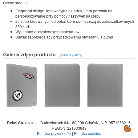
Cechy produktu:
Elegancki design, innowacyjna okładka, która pozwala na
personalizowanie przy pomocy naszywek na rzepy
20 stron ładowanych od boku, które pomieszczą do zakoszulkowanych
360 kart
Wykonany z bezpiecznych materiałów
Suwak zapobiegający przypadkowemu otwieraniu albumu
Galeria zdjęć produktu
pobierz galerię
Rebel Sp. z o.o.
,
ul. Budowlanych 64c, 80-298 Gdańsk
,
NIP: 9571068214
,
Zarządzaj
REGON: 221833849
preferencjami
cookies
Polityka prywatności
|
Polityka cookies