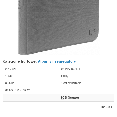
Kategorie hurtowe:
Albumy i segregatory
23% VAT
074427166434
16643
Chiny
0,65 kg
4 szt. w kartonie
31.5 x 24.5 x 2.5 cm
SCD
(brutto)
184,95
zł