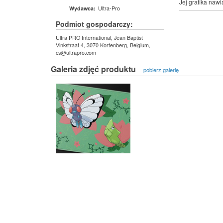
Jej grafika nawi
Ultra-Pro
Wydawca:
Podmiot gospodarczy:
Ultra PRO International, Jean Baptist
Vinkstraat 4, 3070 Kortenberg, Belgium,
cs@ultrapro.com
Galeria zdjęć produktu
pobierz galerię