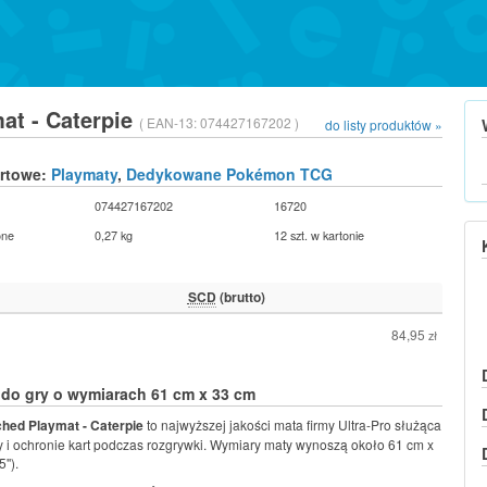
at - Caterpie
( EAN-13:
074427167202 )
do listy produktów »
urtowe:
Playmaty
,
Dedykowane Pokémon TCG
074427167202
16720
one
0,27 kg
12 szt. w kartonie
SCD
(brutto)
84,95
zł
do gry o wymiarach 61 cm x 33 cm
ched Playmat - Caterpie
to najwyższej jakości mata firmy Ultra-Pro służąca
 i ochronie kart podczas rozgrywki. Wymiary maty wynoszą około 61 cm x
'').