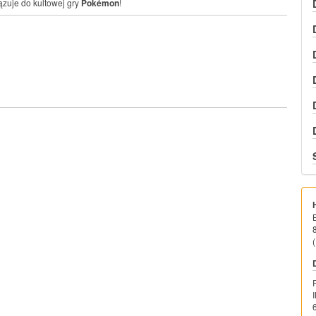
ązuje do kultowej gry
Pokémon
!
(