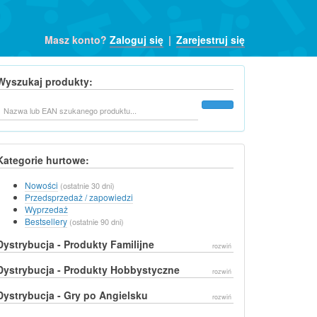
Masz konto?
Zaloguj się
|
Zarejestruj się
Wyszukaj produkty:
Szukaj
Kategorie hurtowe:
Nowości
(ostatnie 30 dni)
Przedsprzedaż / zapowiedzi
Wyprzedaż
Bestsellery
(ostatnie 90 dni)
Dystrybucja - Produkty Familijne
rozwiń
Dystrybucja - Produkty Hobbystyczne
rozwiń
Dystrybucja - Gry po Angielsku
rozwiń