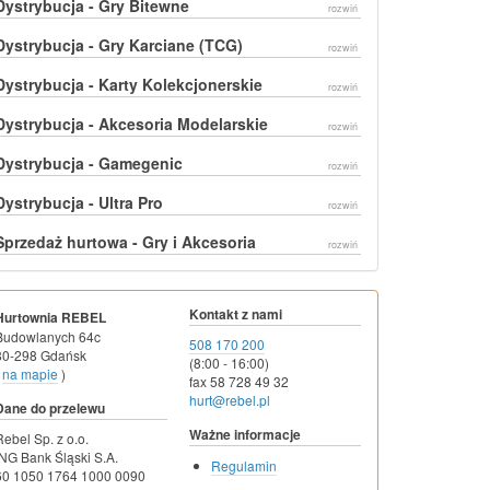
Dystrybucja - Gry Bitewne
rozwiń
Dystrybucja - Gry Karciane (TCG)
rozwiń
Dystrybucja - Karty Kolekcjonerskie
rozwiń
Dystrybucja - Akcesoria Modelarskie
rozwiń
Dystrybucja - Gamegenic
rozwiń
Dystrybucja - Ultra Pro
rozwiń
Sprzedaż hurtowa - Gry i Akcesoria
rozwiń
Kontakt z nami
Hurtownia REBEL
Budowlanych 64c
508 170 200
80-298 Gdańsk
(8:00 - 16:00)
na mapie
)
fax 58 728 49 32
hurt@rebel.pl
Dane do przelewu
Ważne informacje
Rebel Sp. z o.o.
ING Bank Śląski S.A.
Regulamin
60 1050 1764 1000 0090