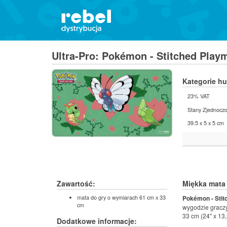
Ultra-Pro: Pokémon - Stitched Playm
Kategorie h
23% VAT
Stany Zjednocz
39.5 x 5 x 5 cm
Zawartość:
Miękka mata 
mata do gry o wymiarach 61 cm x 33
Pokémon - Stit
cm
wygodzie graczy
33 cm (24'' x 13,5
Dodatkowe informacje: