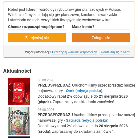
Rebel jest liderem wśród dystrybutorów gier planszowych w Polsce.
W ofercie firmy znajdują się gry planszowe, karciane, towarzyskie
i akcesoria do nich, wszystkich liczących się wydawców w kraju.
Chcesz rozpocząć współpracę?
Masz konto?
Zarejestruj się
Zaloguj się
Więcej informacji?
Przeczytaj warunki współpracy
|
Skontaktuj się z nami
Aktualności
06.08.2026
PRZEDSPRZEDAŻ
. Uruchomiliśmy przedsprzedaż naszej
najnowszej gry -
Qork (edycja polska).
Dodatkowy rabat 2% obowiązuje do
21 sierpnia 2026
(piątek).
Zapraszamy do składania zamówień.
06.08.2026
PRZEDSPRZEDAŻ
. Uruchomiliśmy przedsprzedaż naszej
najnowszej gry -
Sagrada (edycja polska)
Dodatkowy rabat 2% obowiązuje do
26 sierpnia 2026
(środa)
. Zapraszamy do składania zamówień.