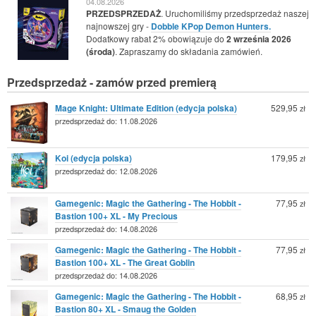
04.08.2026
PRZEDSPRZEDAŻ
. Uruchomiliśmy przedsprzedaż naszej
najnowszej gry -
Dobble KPop Demon Hunters.
Dodatkowy rabat 2% obowiązuje do
2 września 2026
(środa)
. Zapraszamy do składania zamówień.
Przedsprzedaż - zamów przed premierą
Mage Knight: Ultimate Edition (edycja polska)
529,95
zł
przedsprzedaż do: 11.08.2026
Koi (edycja polska)
179,95
zł
przedsprzedaż do: 12.08.2026
Gamegenic: Magic the Gathering - The Hobbit -
77,95
zł
Bastion 100+ XL - My Precious
przedsprzedaż do: 14.08.2026
Gamegenic: Magic the Gathering - The Hobbit -
77,95
zł
Bastion 100+ XL - The Great Goblin
przedsprzedaż do: 14.08.2026
Gamegenic: Magic the Gathering - The Hobbit -
68,95
zł
Bastion 80+ XL - Smaug the Golden