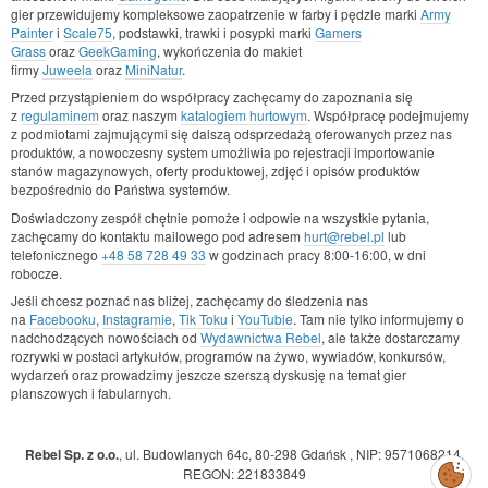
gier przewidujemy kompleksowe zaopatrzenie w farby i pędzle marki
Army
Painter
i
Scale75
, podstawki, trawki i posypki marki
Gamers
Grass
oraz
GeekGaming
, wykończenia do makiet
firmy
Juweela
oraz
MiniNatur
.
Przed przystąpieniem do współpracy zachęcamy do zapoznania się
z
regulaminem
oraz naszym
katalogiem hurtowym
. Współpracę podejmujemy
z podmiotami zajmującymi się dalszą odsprzedażą oferowanych przez nas
produktów, a nowoczesny system umożliwia po rejestracji importowanie
stanów magazynowych, oferty produktowej, zdjęć i opisów produktów
bezpośrednio do Państwa systemów.
Doświadczony zespół chętnie pomoże i odpowie na wszystkie pytania,
zachęcamy do kontaktu mailowego pod adresem
hurt@rebel.pl
lub
telefonicznego
+48 58 728 49 33
w godzinach pracy 8:00-16:00, w dni
robocze.
Jeśli chcesz poznać nas bliżej, zachęcamy do śledzenia nas
na
Facebooku
,
Instagramie
,
Tik Toku
i
YouTubie
. Tam nie tylko informujemy o
nadchodzących nowościach od
Wydawnictwa Rebel
, ale także dostarczamy
rozrywki w postaci artykułów, programów na żywo, wywiadów, konkursów,
wydarzeń oraz prowadzimy jeszcze szerszą dyskusję na temat gier
planszowych i fabularnych.
Rebel Sp. z o.o.
,
ul. Budowlanych 64c, 80-298 Gdańsk
,
NIP: 9571068214
,
Zarządzaj
REGON: 221833849
preferencjami
cookies