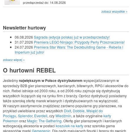
przedsprzedaż do: 14.08.2026
zobacz wszystkie »
Newsletter hurtowy
06.08.2026
Sagrada (edycja polska) już w przedsprzedaży!
31.07.2026
Premiera LEGO Ninjago: Przygody Perły Przeznaczenia!
24.07.2026
Premiera Star Wars: The Deckbuilding Game - Rebelia i
Imperium już jutro!
zobacz więcej »
O hurtowni REBEL
Jesteśmy
największym w Polsce dystrybutorem
wyspecjalizowanym w
sprzedaży B2B gier planszowych, karcianych, bitewnych, RPG i akcesoriów do
nich. Rebel istnieje od 2003 roku, a od 2006 roku zajmuje się dystrybucją
wszystkich liczących się na rynku firm z branży. Oprócz dystrybucji posiadamy
także szeroką ofertę marek własnych i dystrybuowanych na wyłączność.
W naszym asortymencie znajdziesz zarówno popularne gry planszowe, na
przykład uwielbiane przez wszystkich
Dixit
,
Dobble
,
Wsiąść do
Pociągu
,
Splendor
,
Everdell
, czy
Wiedźmin
, a także oryginalne
karty
Pokemon
oraz
Magic: The Gathering
. Ofertę gier planszowych i karcianych
wzbogacają akcesoria w postaci
koszulek na karty
oraz szeroka gama
akcesoriów marki
Gamegenic
. Dla osób malujących figurki i tereny do swoich