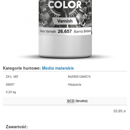
Kategorie hurtowe:
Media malarskie
23% VAT
8429551266574
26657
Hiszpania
0,20 kg
SCD
(brutto)
33,95
zł
Zawartość: