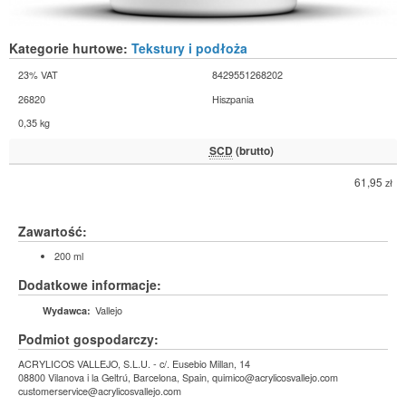
Kategorie hurtowe:
Tekstury i podłoża
23% VAT
8429551268202
26820
Hiszpania
0,35 kg
SCD
(brutto)
61,95
zł
Zawartość:
200 ml
Dodatkowe informacje:
Vallejo
Wydawca:
Podmiot gospodarczy:
ACRYLICOS VALLEJO, S.L.U. - c/. Eusebio Millan, 14
08800 Vilanova i la Geltrú, Barcelona, Spain, quimico@acrylicosvallejo.com
customerservice@acrylicosvallejo.com